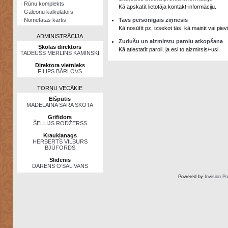
·
Rūnu komplekts
Kā apskatīt lietotāja kontakt-informāciju.
·
Galeonu kalkulators
·
Nomētātās kārtis
Tavs personīgais ziņnesis
Kā nosūtīt pz, izsekot tās, kā mainīt vai pi
ADMINISTRĀCIJA
Zudušu un aizmirstu paroļu atkopšana
Skolas direktors
Kā atiestatīt paroli, ja esi to aizmirsis/-usi.
TADEUŠS MERLINS KAMINSKI
Direktora vietnieks
FILIPS BĀRLOVS
TORŅU VECĀKIE
Elšpūtis
MADELAINA SĀRA SKOTA
Grifidors
ŠELLIJS RODŽERSS
Kraukļanags
HERBERTS VILBURS
BJŪFORDS
Slīdenis
DARENS O’SALIVANS
Powered by
Invision P