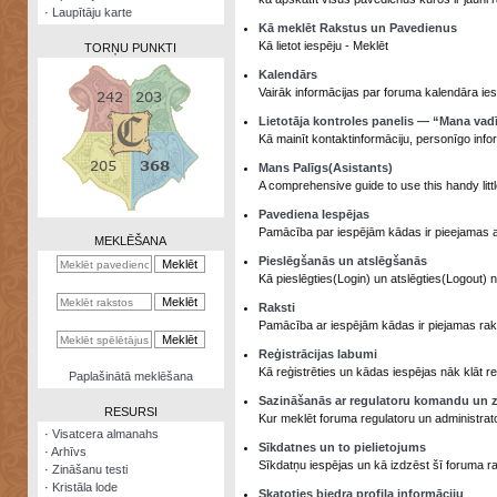
·
Laupītāju karte
Kā meklēt Rakstus un Pavedienus
Kā lietot iespēju - Meklēt
TORŅU PUNKTI
Kalendārs
Vairāk informācijas par foruma kalendāra ies
Lietotāja kontroles panelis — “Mana vad
Kā mainīt kontaktinformāciju, personīgo info
Zināšanu
Mans Palīgs(Asistants)
testi
A comprehensive guide to use this handy littl
Kristāla
Pavediena Iespējas
lode
Pamācība par iespējām kādas ir pieejamas 
MEKLĒŠANA
Pieslēgšanās un atslēgšanās
Rūnu
Kā pieslēgties(Login) un atslēgties(Logout) 
komplekts
Raksti
Galeonu
Pamācība ar iespējām kādas ir piejamas rakst
kalkulators
Reģistrācijas labumi
Kā reģistrēties un kādas iespējas nāk klāt reģ
Nomētātās
Paplašinātā meklēšana
kārtis
Sazināšanās ar regulatoru komandu un z
RESURSI
Kur meklēt foruma regulatoru un administrat
·
Visatcera almanahs
Sīkdatnes un to pielietojums
·
Arhīvs
Sīkdatņu iespējas un kā izdzēst šī foruma r
·
Zināšanu testi
·
Kristāla lode
Skatoties biedra profila informāciju