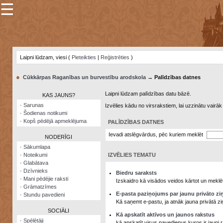
☰
×
Sarunu
pavediens
Laipni lūdzam, viesi (
Pieteikties
|
Reģistrēties
)
Manas
piezīmes
●
Cūkkārpas Raganības un burvestību arodskola
→ Palīdzības datnes
Grāmatzīmes
Laipni lūdzam palīdzības datu bāzē.
KAS JAUNS?
Šodienas
·
Sarunas
Izvēlies kādu no virsrakstiem, lai uzzinātu vairā
notikumi
·
Šodienas notikumi
·
Kopš pēdējā apmeklējuma
PALĪDZĪBAS DATNES
Laupītāju
karte
Ievadi atslēgvārdus, pēc kuriem meklēt
NODERĪGI
·
Sākumlapa
·
Noteikumi
IZVĒLIES TEMATU
Visatcera
·
Glabātava
almanahs
·
Dzīvnieks
Biedru saraksts
·
Mani pēdējie raksti
Arhīvs
Izskaidro kā visādos veidos kārtot un meklēt
·
Grāmatzīmes
E-pasta paziņojums par jaunu privāto zi
·
Stundu pavedieni
Kā saņemt e-pastu, ja atnāk jauna privātā zi
SOCIĀLI
Kā apskatīt aktīvos un jaunos rakstus
·
Spēlētāji
kā apskatīt visus pavedienus kuros ir jauni