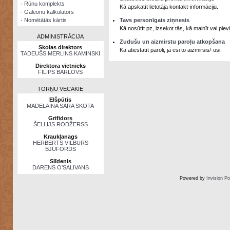
·
Rūnu komplekts
Kā apskatīt lietotāja kontakt-informāciju.
·
Galeonu kalkulators
·
Nomētātās kārtis
Tavs personīgais ziņnesis
Kā nosūtīt pz, izsekot tās, kā mainīt vai pi
ADMINISTRĀCIJA
Zudušu un aizmirstu paroļu atkopšana
Skolas direktors
Kā atiestatīt paroli, ja esi to aizmirsis/-usi.
TADEUŠS MERLINS KAMINSKI
Direktora vietnieks
FILIPS BĀRLOVS
TORŅU VECĀKIE
Elšpūtis
MADELAINA SĀRA SKOTA
Grifidors
ŠELLIJS RODŽERSS
Kraukļanags
HERBERTS VILBURS
BJŪFORDS
Slīdenis
DARENS O’SALIVANS
Powered by
Invision P