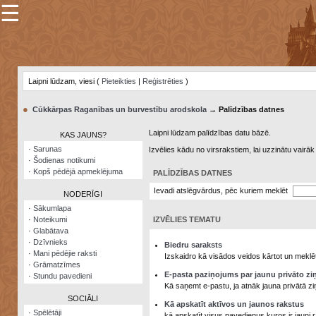
☰
×
Sarunu
pavediens
Laipni lūdzam, viesi (
Pieteikties
|
Reģistrēties
)
Manas
piezīmes
●
Cūkkārpas Raganības un burvestību arodskola
→ Palīdzības datnes
Grāmatzīmes
Laipni lūdzam palīdzības datu bāzē.
KAS JAUNS?
Šodienas
·
Sarunas
Izvēlies kādu no virsrakstiem, lai uzzinātu vairā
notikumi
·
Šodienas notikumi
·
Kopš pēdējā apmeklējuma
PALĪDZĪBAS DATNES
Laupītāju
karte
Ievadi atslēgvārdus, pēc kuriem meklēt
NODERĪGI
·
Sākumlapa
·
Noteikumi
IZVĒLIES TEMATU
Visatcera
·
Glabātava
almanahs
·
Dzīvnieks
Biedru saraksts
·
Mani pēdējie raksti
Arhīvs
Izskaidro kā visādos veidos kārtot un meklēt
·
Grāmatzīmes
E-pasta paziņojums par jaunu privāto zi
·
Stundu pavedieni
Kā saņemt e-pastu, ja atnāk jauna privātā zi
SOCIĀLI
Kā apskatīt aktīvos un jaunos rakstus
·
Spēlētāji
kā apskatīt visus pavedienus kuros ir jauni