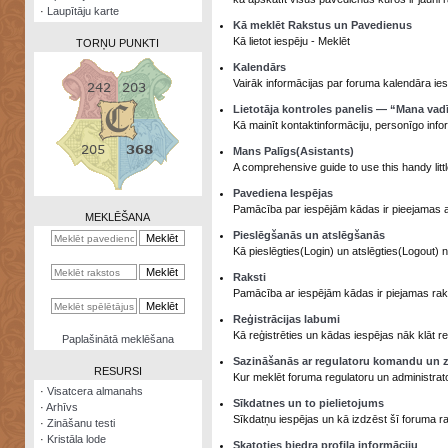
·
Laupītāju karte
Kā meklēt Rakstus un Pavedienus
Kā lietot iespēju - Meklēt
TORŅU PUNKTI
Kalendārs
Vairāk informācijas par foruma kalendāra ies
Lietotāja kontroles panelis — “Mana vad
Kā mainīt kontaktinformāciju, personīgo info
Zināšanu
Mans Palīgs(Asistants)
testi
A comprehensive guide to use this handy littl
Kristāla
Pavediena Iespējas
lode
Pamācība par iespējām kādas ir pieejamas 
MEKLĒŠANA
Pieslēgšanās un atslēgšanās
Rūnu
Kā pieslēgties(Login) un atslēgties(Logout) 
komplekts
Raksti
Galeonu
Pamācība ar iespējām kādas ir piejamas rakst
kalkulators
Reģistrācijas labumi
Kā reģistrēties un kādas iespējas nāk klāt reģ
Nomētātās
Paplašinātā meklēšana
kārtis
Sazināšanās ar regulatoru komandu un z
RESURSI
Kur meklēt foruma regulatoru un administrat
·
Visatcera almanahs
Sīkdatnes un to pielietojums
·
Arhīvs
Sīkdatņu iespējas un kā izdzēst šī foruma r
·
Zināšanu testi
·
Kristāla lode
Skatoties biedra profila informāciju