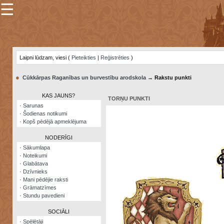
☰
×
Sarunu
pavediens
Laipni lūdzam, viesi (
Pieteikties
|
Reģistrēties
)
Manas
piezīmes
●
Cūkkārpas Raganības un burvestību arodskola
→ Rakstu punkti
Grāmatzīmes
KAS JAUNS?
TORŅU PUNKTI
Šodienas
·
Sarunas
notikumi
·
Šodienas notikumi
·
Kopš pēdējā apmeklējuma
Laupītāju
karte
NODERĪGI
·
Sākumlapa
·
Noteikumi
Visatcera
·
Glabātava
almanahs
·
Dzīvnieks
·
Mani pēdējie raksti
Arhīvs
·
Grāmatzīmes
·
Stundu pavedieni
SOCIĀLI
·
Spēlētāji