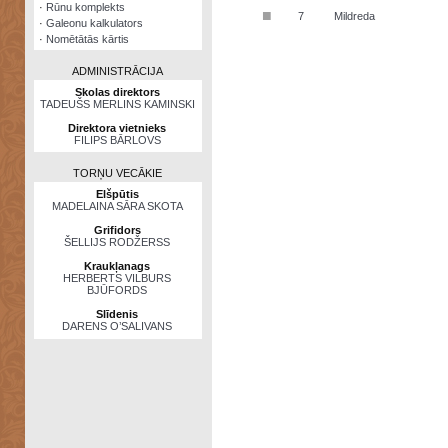
·
Rūnu komplekts
■
7
Mildreda
·
Galeonu kalkulators
·
Nomētātās kārtis
ADMINISTRĀCIJA
Skolas direktors
TADEUŠS MERLINS KAMINSKI
Direktora vietnieks
FILIPS BĀRLOVS
TORŅU VECĀKIE
Elšpūtis
MADELAINA SĀRA SKOTA
Grifidors
ŠELLIJS RODŽERSS
Kraukļanags
HERBERTS VILBURS
BJŪFORDS
Slīdenis
DARENS O’SALIVANS