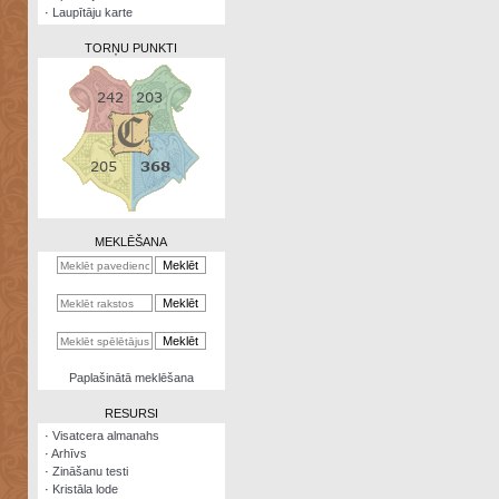
·
Laupītāju karte
TORŅU PUNKTI
Zināšanu
testi
Kristāla
lode
MEKLĒŠANA
Rūnu
komplekts
Galeonu
kalkulators
Nomētātās
Paplašinātā meklēšana
kārtis
RESURSI
·
Visatcera almanahs
·
Arhīvs
·
Zināšanu testi
·
Kristāla lode