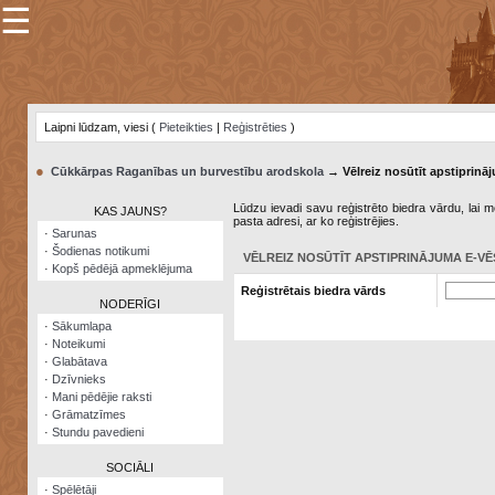
☰
×
Sarunu
pavediens
Laipni lūdzam, viesi (
Pieteikties
|
Reģistrēties
)
Manas
piezīmes
●
Cūkkārpas Raganības un burvestību arodskola
→ Vēlreiz nosūtīt apstiprināj
Grāmatzīmes
Lūdzu ievadi savu reģistrēto biedra vārdu, lai me
KAS JAUNS?
pasta adresi, ar ko reģistrējies.
Šodienas
·
Sarunas
notikumi
·
Šodienas notikumi
VĒLREIZ NOSŪTĪT APSTIPRINĀJUMA E-VĒ
·
Kopš pēdējā apmeklējuma
Laupītāju
Reģistrētais biedra vārds
karte
NODERĪGI
·
Sākumlapa
·
Noteikumi
Visatcera
·
Glabātava
almanahs
·
Dzīvnieks
·
Mani pēdējie raksti
Arhīvs
·
Grāmatzīmes
·
Stundu pavedieni
SOCIĀLI
·
Spēlētāji