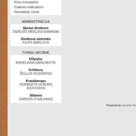
·
Rūnu komplekts
·
Galeonu kalkulators
·
Nomētātās kārtis
ADMINISTRĀCIJA
Skolas direktors
TADEUŠS MERLINS KAMINSKI
Direktora vietnieks
FILIPS BĀRLOVS
TORŅU VECĀKIE
Elšpūtis
MADELAINA SĀRA SKOTA
Grifidors
ŠELLIJS RODŽERSS
Kraukļanags
HERBERTS VILBURS
BJŪFORDS
Slīdenis
DARENS O’SALIVANS
Powered by
Invision P