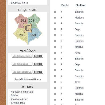
·
Laupītāju karte
Punkti
Skolēns
TORŅU PUNKTI
■
7
Entonijs
■
7
Mārlovs
■
7
Entonijs
■
7
Olga
Zināšanu
■
7
Entonijs
testi
■
7
Entonijs
Kristāla
■
7
Merlins
lode
MEKLĒŠANA
■
7
Alma
Rūnu
■
7
Entonijs
komplekts
■
7
Olga
Galeonu
■
6
Entonijs
kalkulators
■
7
Entonijs
Nomētātās
Paplašinātā meklēšana
■
kārtis
7
Alma
RESURSI
■
7
Entonijs
·
Visatcera almanahs
■
7
Merlins
·
Arhīvs
■
·
Zināšanu testi
7
Entonijs
·
Kristāla lode