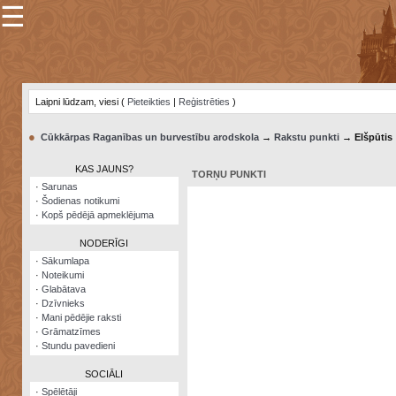
☰
×
Sarunu
pavediens
Laipni lūdzam, viesi (
Pieteikties
|
Reģistrēties
)
Manas
piezīmes
●
Cūkkārpas Raganības un burvestību arodskola
→
Rakstu punkti
→ Elšpūtis
Grāmatzīmes
KAS JAUNS?
TORŅU PUNKTI
Šodienas
·
Sarunas
notikumi
·
Šodienas notikumi
·
Kopš pēdējā apmeklējuma
Laupītāju
karte
NODERĪGI
·
Sākumlapa
·
Noteikumi
Visatcera
·
Glabātava
almanahs
·
Dzīvnieks
·
Mani pēdējie raksti
Arhīvs
·
Grāmatzīmes
·
Stundu pavedieni
SOCIĀLI
·
Spēlētāji