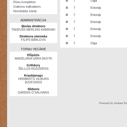
■
7
Olga
·
Rūnu komplekts
·
Galeonu kalkulators
■
7
Entonijs
·
Nomētātās kārtis
■
7
Entonijs
ADMINISTRĀCIJA
■
7
Entonijs
Skolas direktors
■
7
Entonijs
TADEUŠS MERLINS KAMINSKI
■
7
Entonijs
Direktora vietnieks
FILIPS BĀRLOVS
■
7
Olga
TORŅU VECĀKIE
Elšpūtis
MADELAINA SĀRA SKOTA
Grifidors
ŠELLIJS RODŽERSS
Kraukļanags
HERBERTS VILBURS
BJŪFORDS
Slīdenis
DARENS O’SALIVANS
Powered by
Invision P