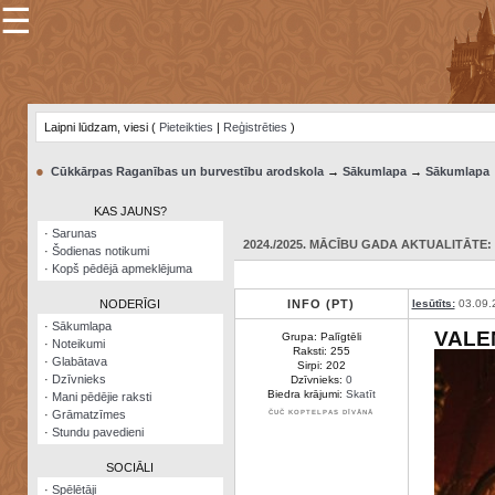
☰
×
Sarunu
pavediens
Laipni lūdzam, viesi (
Pieteikties
|
Reģistrēties
)
Manas
piezīmes
●
Cūkkārpas Raganības un burvestību arodskola
→
Sākumlapa
→
Sākumlapa
Grāmatzīmes
KAS JAUNS?
Šodienas
·
Sarunas
notikumi
2024./2025. MĀCĪBU GADA AKTUALITĀTE: 1
·
Šodienas notikumi
·
Kopš pēdējā apmeklējuma
Laupītāju
karte
NODERĪGI
INFO (PT)
Iesūtīts:
03.09.
·
Sākumlapa
VALE
Grupa: Palīgtēli
·
Noteikumi
Visatcera
Raksti: 255
·
Glabātava
almanahs
Sirpi: 202
·
Dzīvnieks
Dzīvnieks:
0
Biedra krājumi:
Skatīt
·
Mani pēdējie raksti
Arhīvs
·
Grāmatzīmes
ČUČ KOPTELPAS DĪVĀNĀ
·
Stundu pavedieni
SOCIĀLI
·
Spēlētāji