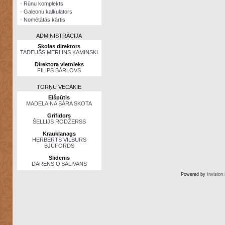
·
Rūnu komplekts
·
Galeonu kalkulators
·
Nomētātās kārtis
ADMINISTRĀCIJA
Skolas direktors
TADEUŠS MERLINS KAMINSKI
Direktora vietnieks
FILIPS BĀRLOVS
TORŅU VECĀKIE
Elšpūtis
MADELAINA SĀRA SKOTA
Grifidors
ŠELLIJS RODŽERSS
Kraukļanags
HERBERTS VILBURS
BJŪFORDS
Slīdenis
DARENS O’SALIVANS
Powered by
Invision