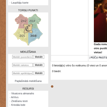
·
Laupītāju karte
TORŅU PUNKTI
Zināšanu
testi
Gada roma
Kristāla
otro pusīt
lode
MEKLĒŠANA
vietas!
Rūnu
|
PŪČU PASTS
komplekts
0 lietotāji(s) vēro šo notikumu (0 viesi un 0 anonī
Galeonu
0 biedri:
kalkulators
Nomētātās
Paplašinātā meklēšana
kārtis
●
RESURSI
·
Visatcera almanahs
·
Arhīvs
·
Zināšanu testi
·
Kristāla lode