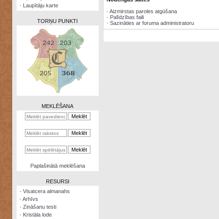
·
Laupītāju karte
·
Aizmirstas paroles atgūšana
·
Palīdzības faili
TORŅU PUNKTI
·
Sazināties ar foruma administratoru
Zināšanu
testi
Kristāla
lode
MEKLĒŠANA
Rūnu
komplekts
Galeonu
kalkulators
Nomētātās
Paplašinātā meklēšana
kārtis
RESURSI
·
Visatcera almanahs
·
Arhīvs
·
Zināšanu testi
·
Kristāla lode