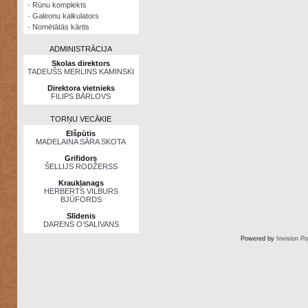
·
Rūnu komplekts
·
Galeonu kalkulators
·
Nomētātās kārtis
ADMINISTRĀCIJA
Skolas direktors
TADEUŠS MERLINS KAMINSKI
Direktora vietnieks
FILIPS BĀRLOVS
TORŅU VECĀKIE
Elšpūtis
MADELAINA SĀRA SKOTA
Grifidors
ŠELLIJS RODŽERSS
Kraukļanags
HERBERTS VILBURS
BJŪFORDS
Slīdenis
DARENS O’SALIVANS
Powered by
Invision P