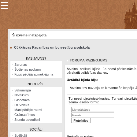
☰
×
Sarunu
pavediens
Šī izvēlne ir atspējota
Manas
piezīmes
●
Cūkkārpas Raganības un burvestību arodskola
Grāmatzīmes
KAS JAUNS?
FORUMA PAZIŅOJUMS
Šodienas
·
Sarunas
notikumi
Atvaino, notikusi kļūda. Ja neesi pārliecināts/
·
Šodienas notikumi
pārskatīt palīdzības datnes.
·
Kopš pēdējā apmeklējuma
Laupītāju
Uzrādītā kļūda bija:
karte
NODERĪGI
Atvaino, tev nav atļauts izmantot šo iespēju. 
·
Sākumlapa
·
Noteikumi
Visatcera
Tu neesi pieteicies/-kusies. Tu vari pieteikti
·
Glabātava
almanahs
zemāk esošo formu:
·
Dzīvnieks
·
Mani pēdējie raksti
Arhīvs
·
Grāmatzīmes
·
Stundu pavedieni
SOCIĀLI
·
Spēlētāji
Noderīgas saites