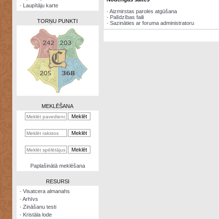
·
Laupītāju karte
·
Aizmirstas paroles atgūšana
·
Palīdzības faili
TORŅU PUNKTI
·
Sazināties ar foruma administratoru
Zināšanu
testi
Kristāla
lode
MEKLĒŠANA
Rūnu
komplekts
Galeonu
kalkulators
Nomētātās
Paplašinātā meklēšana
kārtis
RESURSI
·
Visatcera almanahs
·
Arhīvs
·
Zināšanu testi
·
Kristāla lode