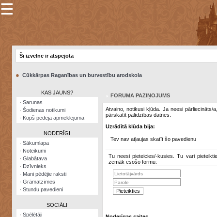
☰
×
Sarunu
pavediens
Šī izvēlne ir atspējota
Manas
piezīmes
●
Cūkkārpas Raganības un burvestību arodskola
Grāmatzīmes
KAS JAUNS?
FORUMA PAZIŅOJUMS
Šodienas
·
Sarunas
notikumi
Atvaino, notikusi kļūda. Ja neesi pārliecināts/
·
Šodienas notikumi
pārskatīt palīdzības datnes.
·
Kopš pēdējā apmeklējuma
Laupītāju
Uzrādītā kļūda bija:
karte
NODERĪGI
Tev nav atļaujas skatīt šo pavedienu
·
Sākumlapa
·
Noteikumi
Visatcera
Tu neesi pieteicies/-kusies. Tu vari pieteikti
·
Glabātava
almanahs
zemāk esošo formu:
·
Dzīvnieks
·
Mani pēdējie raksti
Arhīvs
·
Grāmatzīmes
·
Stundu pavedieni
SOCIĀLI
·
Spēlētāji
Noderīgas saites