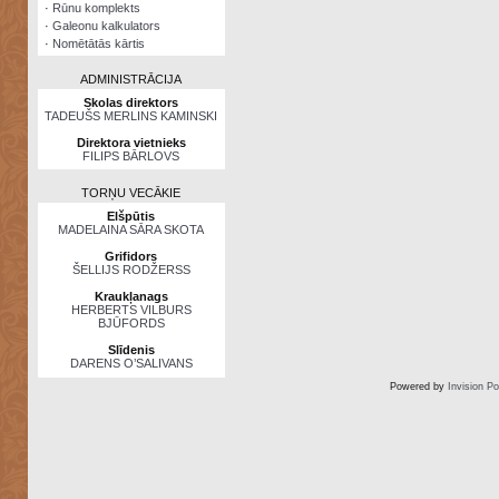
·
Rūnu komplekts
·
Galeonu kalkulators
·
Nomētātās kārtis
ADMINISTRĀCIJA
Skolas direktors
TADEUŠS MERLINS KAMINSKI
Direktora vietnieks
FILIPS BĀRLOVS
TORŅU VECĀKIE
Elšpūtis
MADELAINA SĀRA SKOTA
Grifidors
ŠELLIJS RODŽERSS
Kraukļanags
HERBERTS VILBURS
BJŪFORDS
Slīdenis
DARENS O’SALIVANS
Powered by
Invision P