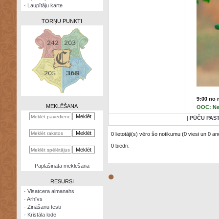
·
Laupītāju karte
TORŅU PUNKTI
Zināšanu
testi
Kristāla
9:00 no 
lode
MEKLĒŠANA
OOC: Nea
Rūnu
|
PŪČU PAS
komplekts
0 lietotāji(s) vēro šo notikumu (0 viesi un 0 ano
Galeonu
0 biedri:
kalkulators
Nomētātās
Paplašinātā meklēšana
kārtis
●
RESURSI
·
Visatcera almanahs
·
Arhīvs
·
Zināšanu testi
·
Kristāla lode