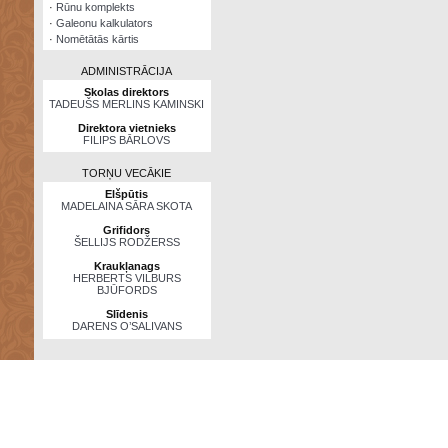
·
Rūnu komplekts
·
Galeonu kalkulators
·
Nomētātās kārtis
ADMINISTRĀCIJA
Skolas direktors
TADEUŠS MERLINS KAMINSKI
Direktora vietnieks
FILIPS BĀRLOVS
TORŅU VECĀKIE
Elšpūtis
MADELAINA SĀRA SKOTA
Grifidors
ŠELLIJS RODŽERSS
Kraukļanags
HERBERTS VILBURS
BJŪFORDS
Slīdenis
DARENS O’SALIVANS