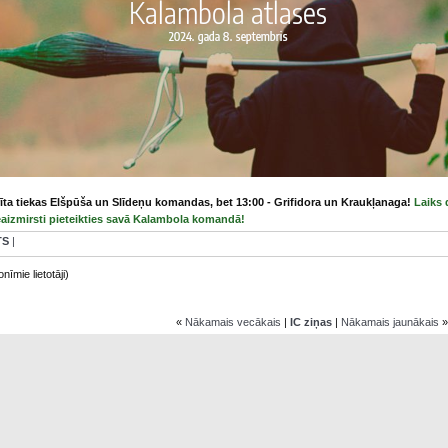
rīta tiekas Elšpūša un Slīdeņu komandas, bet 13:00 - Grifidora un Kraukļanaga!
Laiks 
izmirsti pieteikties savā Kalambola komandā!
TS
|
nīmie lietotāji)
«
Nākamais vecākais
|
IC ziņas
|
Nākamais jaunākais