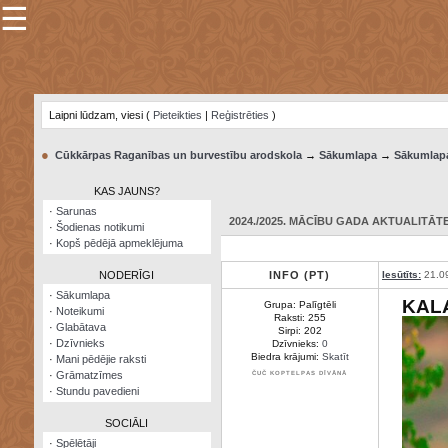
☰
×
Sarunu
pavediens
Laipni lūdzam, viesi (
Pieteikties
|
Reģistrēties
)
Manas
piezīmes
●
Cūkkārpas Raganības un burvestību arodskola
→
Sākumlapa
→
Sākumlap
Grāmatzīmes
KAS JAUNS?
Šodienas
·
Sarunas
notikumi
2024./2025. MĀCĪBU GADA AKTUALITĀTE:
·
Šodienas notikumi
·
Kopš pēdējā apmeklējuma
Laupītāju
karte
NODERĪGI
INFO (PT)
Iesūtīts:
21.0
·
Sākumlapa
KAL
Grupa: Palīgtēli
·
Noteikumi
Visatcera
Raksti: 255
·
Glabātava
almanahs
Sirpi: 202
·
Dzīvnieks
Dzīvnieks:
0
Biedra krājumi:
Skatīt
·
Mani pēdējie raksti
Arhīvs
·
Grāmatzīmes
ČUČ KOPTELPAS DĪVĀNĀ
·
Stundu pavedieni
SOCIĀLI
·
Spēlētāji