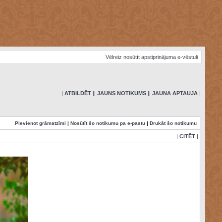
Vēlreiz nosūtīt apstiprinājuma e-vēstuli
|
ATBILDĒT
|
|
JAUNS NOTIKUMS
|
|
JAUNA APTAUJA
|
Pievienot grāmatzīmi
|
Nosūtīt šo notikumu pa e-pastu
|
Drukāt šo notikumu
|
CITĒT
|