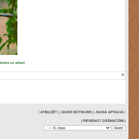
doties uz atlasi!
^
»
|
ATBILDĒT
|
|
JAUNS NOTIKUMS
|
|
JAUNA APTAUJA
|
| PIEVIENOT GRĀMATZĪMI |