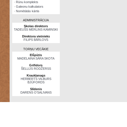
·
Rūnu komplekts
·
Galeonu kalkulators
·
Nomētātās kārtis
ADMINISTRĀCIJA
Skolas direktors
TADEUŠS MERLINS KAMINSKI
Direktora vietnieks
FILIPS BĀRLOVS
TORŅU VECĀKIE
Elšpūtis
MADELAINA SĀRA SKOTA
Grifidors
ŠELLIJS RODŽERSS
Kraukļanags
HERBERTS VILBURS
BJŪFORDS
Slīdenis
DARENS O’SALIVANS