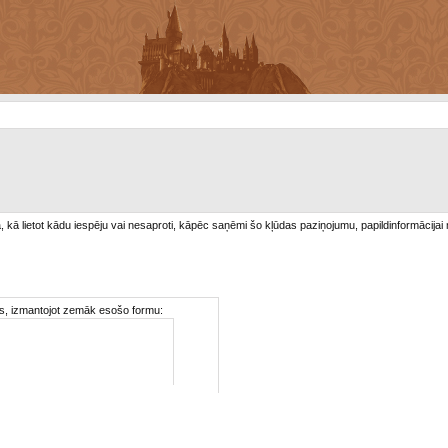
/a, kā lietot kādu iespēju vai nesaproti, kāpēc saņēmi šo kļūdas paziņojumu, papildinformācijai
ties, izmantojot zemāk esošo formu: