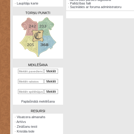
·
Laupītāju karte
·
Palīdzības faili
·
Sazināties ar foruma administratoru
TORŅU PUNKTI
Zināšanu
testi
Kristāla
lode
MEKLĒŠANA
Rūnu
komplekts
Galeonu
kalkulators
Nomētātās
Paplašinātā meklēšana
kārtis
RESURSI
·
Visatcera almanahs
·
Arhīvs
·
Zināšanu testi
·
Kristāla lode