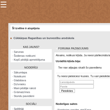
☰
×
Sarunu
pavediens
Šī izvēlne ir atspējota
Manas
piezīmes
●
Cūkkārpas Raganības un burvestību arodskola
Grāmatzīmes
KAS JAUNS?
FORUMA PAZIŅOJUMS
Šodienas
·
Sarunas
notikumi
Atvaino, notikusi kļūda. Ja neesi pārliecināts
·
Šodienas notikumi
·
Kopš pēdējā apmeklējuma
Uzrādītā kļūda bija:
Laupītāju
karte
NODERĪGI
Tev nav atļaujas skatīt šo pavedienu
·
Sākumlapa
Tu neesi pieteicies/-kusies. Tu vari pieteik
·
Noteikumi
Visatcera
·
Glabātava
almanahs
·
Dzīvnieks
·
Mani pēdējie raksti
Arhīvs
·
Grāmatzīmes
·
Stundu pavedieni
SOCIĀLI
Noderīgas saites
·
Spēlētāji
·
Aizmirstas paroles atgūšana