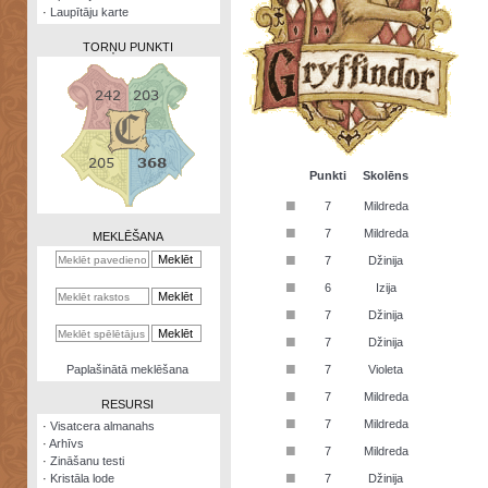
·
Laupītāju karte
TORŅU PUNKTI
Zināšanu
testi
Punkti
Skolēns
■
7
Mildreda
Kristāla
lode
■
7
Mildreda
MEKLĒŠANA
■
7
Džinija
Rūnu
komplekts
■
6
Izija
■
Galeonu
7
Džinija
kalkulators
■
7
Džinija
Nomētātās
■
Paplašinātā meklēšana
7
Violeta
kārtis
■
7
Mildreda
RESURSI
■
7
Mildreda
·
Visatcera almanahs
·
Arhīvs
■
7
Mildreda
·
Zināšanu testi
■
·
Kristāla lode
7
Džinija