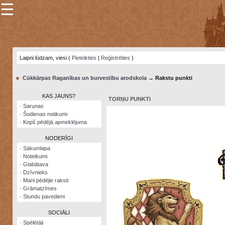
☰
×
Sarunu
pavediens
Laipni lūdzam, viesi (
Pieteikties
|
Reģistrēties
)
Manas
piezīmes
●
Cūkkārpas Raganības un burvestību arodskola
→ Rakstu punkti
Grāmatzīmes
KAS JAUNS?
TORŅU PUNKTI
Šodienas
·
Sarunas
notikumi
·
Šodienas notikumi
·
Kopš pēdējā apmeklējuma
Laupītāju
karte
NODERĪGI
·
Sākumlapa
·
Noteikumi
Visatcera
·
Glabātava
almanahs
·
Dzīvnieks
·
Mani pēdējie raksti
Arhīvs
·
Grāmatzīmes
·
Stundu pavedieni
SOCIĀLI
·
Spēlētāji