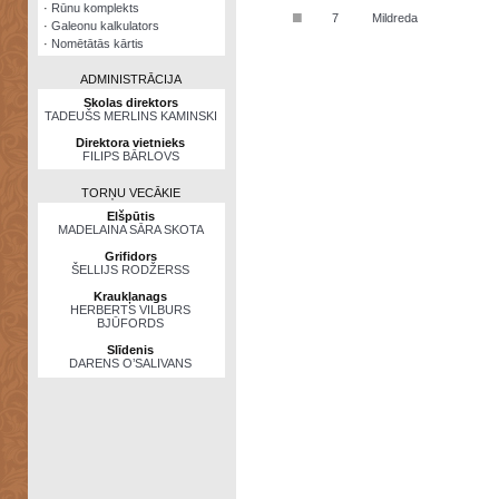
·
Rūnu komplekts
■
7
Mildreda
·
Galeonu kalkulators
·
Nomētātās kārtis
ADMINISTRĀCIJA
Skolas direktors
TADEUŠS MERLINS KAMINSKI
Direktora vietnieks
FILIPS BĀRLOVS
TORŅU VECĀKIE
Elšpūtis
MADELAINA SĀRA SKOTA
Grifidors
ŠELLIJS RODŽERSS
Kraukļanags
HERBERTS VILBURS
BJŪFORDS
Slīdenis
DARENS O’SALIVANS