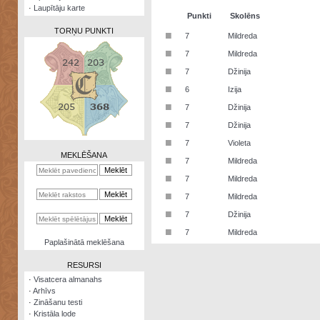
·
Laupītāju karte
Punkti
Skolēns
TORŅU PUNKTI
■
7
Mildreda
■
7
Mildreda
■
7
Džinija
■
6
Izija
Zināšanu
■
7
Džinija
testi
■
7
Džinija
Kristāla
■
7
Violeta
lode
MEKLĒŠANA
■
7
Mildreda
Rūnu
■
7
Mildreda
komplekts
■
7
Mildreda
Galeonu
■
7
Džinija
kalkulators
■
7
Mildreda
Nomētātās
Paplašinātā meklēšana
kārtis
RESURSI
·
Visatcera almanahs
·
Arhīvs
·
Zināšanu testi
·
Kristāla lode