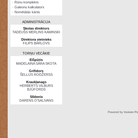
·
Rūnu komplekts
·
Galeonu kalkulators
·
Nomētātās kārtis
ADMINISTRĀCIJA
Skolas direktors
TADEUŠS MERLINS KAMINSKI
Direktora vietnieks
FILIPS BĀRLOVS
TORŅU VECĀKIE
Elšpūtis
MADELAINA SĀRA SKOTA
Grifidors
ŠELLIJS RODŽERSS
Kraukļanags
HERBERTS VILBURS
BJŪFORDS
Slīdenis
DARENS O’SALIVANS
Powered by
Invision P