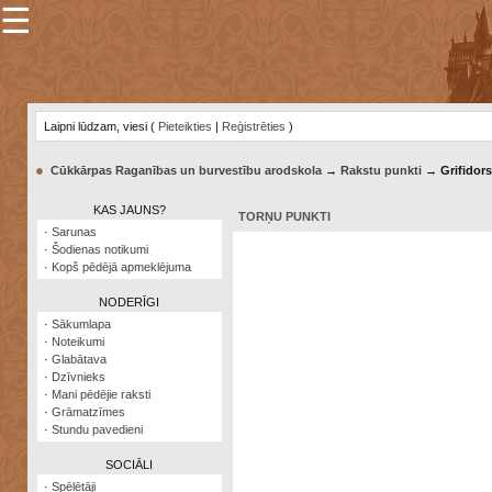
☰
×
Sarunu
pavediens
Laipni lūdzam, viesi (
Pieteikties
|
Reģistrēties
)
Manas
piezīmes
●
Cūkkārpas Raganības un burvestību arodskola
→
Rakstu punkti
→ Grifidors
Grāmatzīmes
KAS JAUNS?
TORŅU PUNKTI
Šodienas
·
Sarunas
notikumi
·
Šodienas notikumi
·
Kopš pēdējā apmeklējuma
Laupītāju
karte
NODERĪGI
·
Sākumlapa
·
Noteikumi
Visatcera
·
Glabātava
almanahs
·
Dzīvnieks
·
Mani pēdējie raksti
Arhīvs
·
Grāmatzīmes
·
Stundu pavedieni
SOCIĀLI
·
Spēlētāji