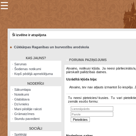
☰
×
Sarunu
pavediens
Šī izvēlne ir atspējota
Manas
piezīmes
●
Cūkkārpas Raganības un burvestību arodskola
Grāmatzīmes
KAS JAUNS?
FORUMA PAZIŅOJUMS
Šodienas
·
Sarunas
notikumi
Atvaino, notikusi kļūda. Ja neesi pārliecināts/
·
Šodienas notikumi
pārskatīt palīdzības datnes.
·
Kopš pēdējā apmeklējuma
Laupītāju
Uzrādītā kļūda bija:
karte
NODERĪGI
Atvaino, tev nav atļauts izmantot šo iespēju. 
·
Sākumlapa
·
Noteikumi
Visatcera
Tu neesi pieteicies/-kusies. Tu vari pieteikti
·
Glabātava
almanahs
zemāk esošo formu:
·
Dzīvnieks
·
Mani pēdējie raksti
Arhīvs
·
Grāmatzīmes
·
Stundu pavedieni
SOCIĀLI
·
Spēlētāji
Noderīgas saites