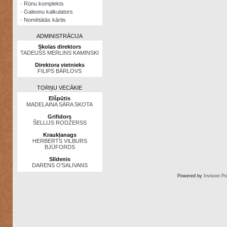
·
Rūnu komplekts
·
Galeonu kalkulators
·
Nomētātās kārtis
ADMINISTRĀCIJA
Skolas direktors
TADEUŠS MERLINS KAMINSKI
Direktora vietnieks
FILIPS BĀRLOVS
TORŅU VECĀKIE
Elšpūtis
MADELAINA SĀRA SKOTA
Grifidors
ŠELLIJS RODŽERSS
Kraukļanags
HERBERTS VILBURS
BJŪFORDS
Slīdenis
DARENS O’SALIVANS
Powered by
Invision P