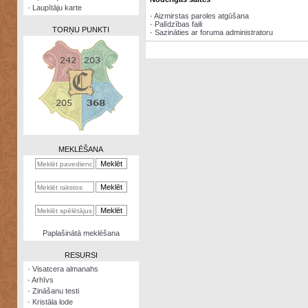
·
Laupītāju karte
·
Aizmirstas paroles atgūšana
·
Palīdzības faili
TORŅU PUNKTI
·
Sazināties ar foruma administratoru
Zināšanu
testi
Kristāla
lode
MEKLĒŠANA
Rūnu
komplekts
Galeonu
kalkulators
Nomētātās
Paplašinātā meklēšana
kārtis
RESURSI
·
Visatcera almanahs
·
Arhīvs
·
Zināšanu testi
·
Kristāla lode