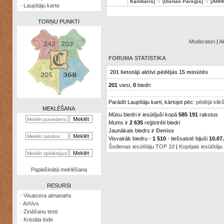
Kambaris
] ♢ [
Dienas Pareģis
] ♢ [
ARH
·
Laupītāju karte
TORŅU PUNKTI
Moderatori
|
Ak
FORUMA STATISTIKA
Zināšanu
201 lietotāji aktīvi pēdējās 15 minūtēs
testi
201
viesi,
0
biedri
Kristāla
Parādīt Laupītāju karti, kārtojot pēc:
pēdējā klik
lode
MEKLĒŠANA
Mūsu biedri ir iesūtījuši kopā
585 191
rakstus
Rūnu
Mums ir
2 635
reģistrēti biedri
komplekts
Jaunākais biedrs ir
Deniss
Visvairāk biedru -
1 510
- tiešsaistē bijuši
10.07
Galeonu
Šodienas iesūtītāju TOP 10
|
Kopējais iesūtītāj
kalkulators
Nomētātās
Paplašinātā meklēšana
kārtis
RESURSI
·
Visatcera almanahs
·
Arhīvs
·
Zināšanu testi
·
Kristāla lode