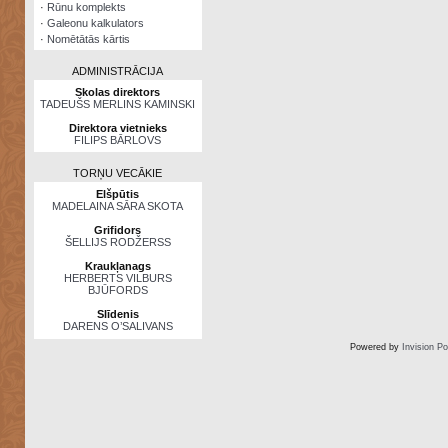
·
Rūnu komplekts
·
Galeonu kalkulators
·
Nomētātās kārtis
ADMINISTRĀCIJA
Skolas direktors
TADEUŠS MERLINS KAMINSKI
Direktora vietnieks
FILIPS BĀRLOVS
TORŅU VECĀKIE
Elšpūtis
MADELAINA SĀRA SKOTA
Grifidors
ŠELLIJS RODŽERSS
Kraukļanags
HERBERTS VILBURS
BJŪFORDS
Slīdenis
DARENS O’SALIVANS
Powered by
Invision P