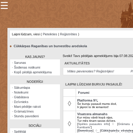
☰
×
Sarunu
pavediens
Laipni lūdzam, viesi (
Pieteikties
|
Reģistrēties
)
Manas
piezīmes
●
Cūkkārpas Raganības un burvestību arodskola
Grāmatzīmes
Sveiki! Tavs pēdējais apmeklējums bija 07.08.20
KAS JAUNS?
Šodienas
·
Sarunas
AKTUALITĀTES
notikumi
·
Šodienas notikumi
Vēlies pievienoties? Reģistrējies!
P
·
Kopš pēdējā apmeklējuma
Laupītāju
karte
NODERĪGI
LAIPNI LŪDZAM BURVJU PASAULĒ!
·
Sākumlapa
·
Noteikumi
Forumi
Visatcera
·
Glabātava
almanahs
Platforma 9¾
◊
·
Dzīvnieks
Še burvju pasauli mums dod,
·
Mani pēdējie raksti
Ir jāprot to tik iemantot!
Arhīvs
·
Grāmatzīmes
Visatcera almanahs
·
Stundu pavedieni
Kur mūsu vārdi kopā vijas,
Tur mēs tinam savas dzīves.
◊
[
Spēles pasaules info
] ♢ [
Grāmatu p
SOCIĀLI
Kambaris”
]
[
Domnīcas
] ♢ [
Cūkkārpiešu vēstule
·
Spēlētāji