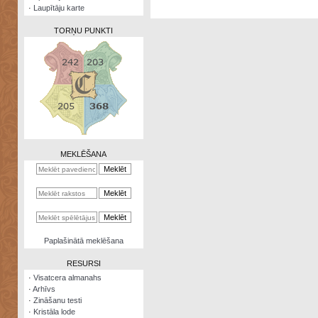
·
Laupītāju karte
TORŅU PUNKTI
Zināšanu
testi
Kristāla
lode
MEKLĒŠANA
Rūnu
komplekts
Galeonu
kalkulators
Nomētātās
Paplašinātā meklēšana
kārtis
RESURSI
·
Visatcera almanahs
·
Arhīvs
·
Zināšanu testi
·
Kristāla lode