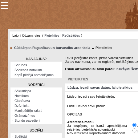
☰
×
Sarunu
pavediens
Laipni lūdzam, viesi (
Pieteikties
|
Reģistrēties
)
Manas
piezīmes
●
Cūkkārpas Raganības un burvestību arodskola
→ Pieteikties
Grāmatzīmes
Tev ir jāreģistrē konts, pirms varēsi pieteikties.
KAS JAUNS?
Ja tev nav konta, vari to reģistrēt, noklikšķinot u
Šodienas
·
Sarunas
notikumi
Esmu aizmirsis/usi savu paroli!
Klikšķini šeit
·
Šodienas notikumi
·
Kopš pēdējā apmeklējuma
Laupītāju
PIETEIKTIES
karte
NODERĪGI
Lūdzu, ievadi savus datus, lai pieteiktos
·
Sākumlapa
·
Noteikumi
Lūdzu, ievadi savu lietotājvārdu:
Visatcera
·
Glabātava
almanahs
·
Dzīvnieks
Lūdzu, ievadi savu paroli:
·
Mani pēdējie raksti
Arhīvs
OPCIJAS
·
Grāmatzīmes
·
Stundu pavedieni
Atcerēties mani?
Ja iespējots, tu katrā apmeklējuma
reizē tiec pieteikts/a automātiski.
SOCIĀLI
Nav ieteicams koplietojamiem datoriem.
·
Spēlētāji