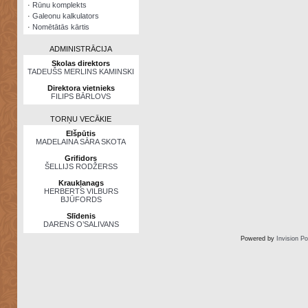
·
Rūnu komplekts
·
Galeonu kalkulators
·
Nomētātās kārtis
ADMINISTRĀCIJA
Skolas direktors
TADEUŠS MERLINS KAMINSKI
Direktora vietnieks
FILIPS BĀRLOVS
TORŅU VECĀKIE
Elšpūtis
MADELAINA SĀRA SKOTA
Grifidors
ŠELLIJS RODŽERSS
Kraukļanags
HERBERTS VILBURS
BJŪFORDS
Slīdenis
DARENS O’SALIVANS
Powered by
Invision P