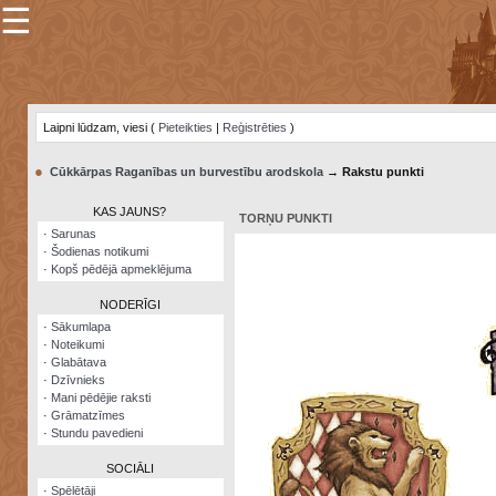
☰
×
Sarunu
pavediens
Laipni lūdzam, viesi (
Pieteikties
|
Reģistrēties
)
Manas
piezīmes
●
Cūkkārpas Raganības un burvestību arodskola
→ Rakstu punkti
Grāmatzīmes
KAS JAUNS?
TORŅU PUNKTI
Šodienas
·
Sarunas
notikumi
·
Šodienas notikumi
·
Kopš pēdējā apmeklējuma
Laupītāju
karte
NODERĪGI
·
Sākumlapa
·
Noteikumi
Visatcera
·
Glabātava
almanahs
·
Dzīvnieks
·
Mani pēdējie raksti
Arhīvs
·
Grāmatzīmes
·
Stundu pavedieni
SOCIĀLI
·
Spēlētāji