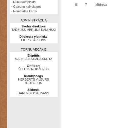
·
Rūnu komplekts
■
7
Mildreda
·
Galeonu kalkulators
·
Nomētātās kārtis
ADMINISTRĀCIJA
Skolas direktors
TADEUŠS MERLINS KAMINSKI
Direktora vietnieks
FILIPS BĀRLOVS
TORŅU VECĀKIE
Elšpūtis
MADELAINA SĀRA SKOTA
Grifidors
ŠELLIJS RODŽERSS
Kraukļanags
HERBERTS VILBURS
BJŪFORDS
Slīdenis
DARENS O’SALIVANS