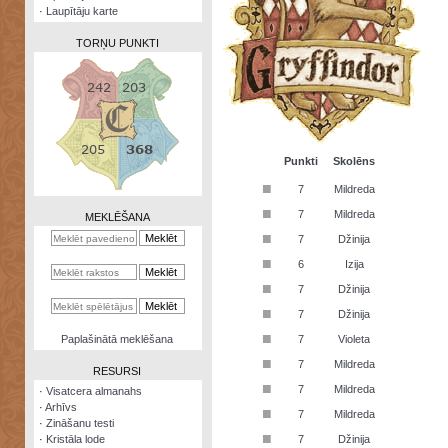
·
Laupītāju karte
TORŅU PUNKTI
Zināšanu
testi
Punkti
Skolēns
■
7
Mildreda
Kristāla
lode
■
7
Mildreda
MEKLĒŠANA
■
7
Džinija
Rūnu
komplekts
■
6
Izija
■
Galeonu
7
Džinija
kalkulators
■
7
Džinija
Nomētātās
■
Paplašinātā meklēšana
7
Violeta
kārtis
■
7
Mildreda
RESURSI
■
7
Mildreda
·
Visatcera almanahs
·
Arhīvs
■
7
Mildreda
·
Zināšanu testi
■
·
Kristāla lode
7
Džinija