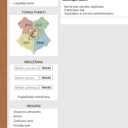
·
Laupītāju karte
·
Aizmirstas paroles atgūšana
·
Palīdzības faili
TORŅU PUNKTI
·
Sazināties ar foruma administratoru
Zināšanu
testi
Kristāla
lode
MEKLĒŠANA
Rūnu
komplekts
Galeonu
kalkulators
Nomētātās
Paplašinātā meklēšana
kārtis
RESURSI
·
Visatcera almanahs
·
Arhīvs
·
Zināšanu testi
·
Kristāla lode