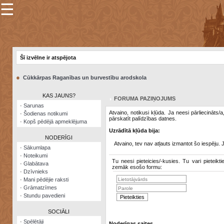
☰
×
Sarunu
pavediens
Šī izvēlne ir atspējota
Manas
piezīmes
●
Cūkkārpas Raganības un burvestību arodskola
Grāmatzīmes
KAS JAUNS?
FORUMA PAZIŅOJUMS
Šodienas
·
Sarunas
notikumi
Atvaino, notikusi kļūda. Ja neesi pārliecināts/
·
Šodienas notikumi
pārskatīt palīdzības datnes.
·
Kopš pēdējā apmeklējuma
Laupītāju
Uzrādītā kļūda bija:
karte
NODERĪGI
Atvaino, tev nav atļauts izmantot šo iespēju. 
·
Sākumlapa
·
Noteikumi
Visatcera
Tu neesi pieteicies/-kusies. Tu vari pieteikti
·
Glabātava
almanahs
zemāk esošo formu:
·
Dzīvnieks
·
Mani pēdējie raksti
Arhīvs
·
Grāmatzīmes
·
Stundu pavedieni
SOCIĀLI
·
Spēlētāji
Noderīgas saites