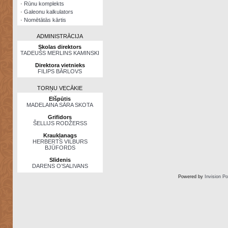
·
Rūnu komplekts
·
Galeonu kalkulators
·
Nomētātās kārtis
ADMINISTRĀCIJA
Skolas direktors
TADEUŠS MERLINS KAMINSKI
Direktora vietnieks
FILIPS BĀRLOVS
TORŅU VECĀKIE
Elšpūtis
MADELAINA SĀRA SKOTA
Grifidors
ŠELLIJS RODŽERSS
Kraukļanags
HERBERTS VILBURS
BJŪFORDS
Slīdenis
DARENS O’SALIVANS
Powered by
Invision P