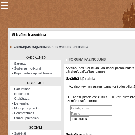
☰
×
Sarunu
pavediens
Šī izvēlne ir atspējota
Manas
piezīmes
●
Cūkkārpas Raganības un burvestību arodskola
Grāmatzīmes
KAS JAUNS?
FORUMA PAZIŅOJUMS
Šodienas
·
Sarunas
notikumi
Atvaino, notikusi kļūda. Ja neesi pārliecināts/
·
Šodienas notikumi
pārskatīt palīdzības datnes.
·
Kopš pēdējā apmeklējuma
Laupītāju
Uzrādītā kļūda bija:
karte
NODERĪGI
Atvaino, tev nav atļauts izmantot šo iespēju. 
·
Sākumlapa
·
Noteikumi
Visatcera
Tu neesi pieteicies/-kusies. Tu vari pieteikti
·
Glabātava
almanahs
zemāk esošo formu:
·
Dzīvnieks
·
Mani pēdējie raksti
Arhīvs
·
Grāmatzīmes
·
Stundu pavedieni
SOCIĀLI
·
Spēlētāji
Noderīgas saites