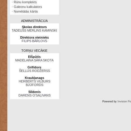
·
Rūnu komplekts
·
Galeonu kalkulators
·
Nomētātās kārtis
ADMINISTRĀCIJA
Skolas direktors
TADEUŠS MERLINS KAMINSKI
Direktora vietnieks
FILIPS BĀRLOVS
TORŅU VECĀKIE
Elšpūtis
MADELAINA SĀRA SKOTA
Grifidors
ŠELLIJS RODŽERSS
Kraukļanags
HERBERTS VILBURS
BJŪFORDS
Slīdenis
DARENS O’SALIVANS
Powered by
Invision P