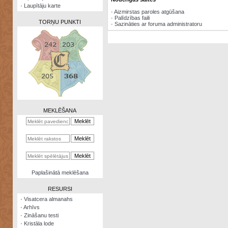
·
Laupītāju karte
·
Aizmirstas paroles atgūšana
·
Palīdzības faili
TORŅU PUNKTI
·
Sazināties ar foruma administratoru
Zināšanu
testi
Kristāla
lode
MEKLĒŠANA
Rūnu
komplekts
Galeonu
kalkulators
Nomētātās
Paplašinātā meklēšana
kārtis
RESURSI
·
Visatcera almanahs
·
Arhīvs
·
Zināšanu testi
·
Kristāla lode