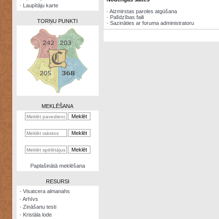
·
Laupītāju karte
·
Aizmirstas paroles atgūšana
·
Palīdzības faili
TORŅU PUNKTI
·
Sazināties ar foruma administratoru
Zināšanu
testi
Kristāla
lode
MEKLĒŠANA
Rūnu
komplekts
Galeonu
kalkulators
Nomētātās
Paplašinātā meklēšana
kārtis
RESURSI
·
Visatcera almanahs
·
Arhīvs
·
Zināšanu testi
·
Kristāla lode