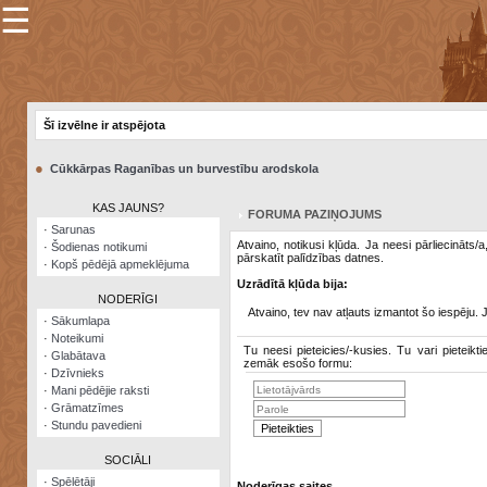
☰
×
Sarunu
pavediens
Šī izvēlne ir atspējota
Manas
piezīmes
●
Cūkkārpas Raganības un burvestību arodskola
Grāmatzīmes
KAS JAUNS?
FORUMA PAZIŅOJUMS
Šodienas
·
Sarunas
notikumi
Atvaino, notikusi kļūda. Ja neesi pārliecināts/
·
Šodienas notikumi
pārskatīt palīdzības datnes.
·
Kopš pēdējā apmeklējuma
Laupītāju
Uzrādītā kļūda bija:
karte
NODERĪGI
Atvaino, tev nav atļauts izmantot šo iespēju. 
·
Sākumlapa
·
Noteikumi
Visatcera
Tu neesi pieteicies/-kusies. Tu vari pieteikti
·
Glabātava
almanahs
zemāk esošo formu:
·
Dzīvnieks
·
Mani pēdējie raksti
Arhīvs
·
Grāmatzīmes
·
Stundu pavedieni
SOCIĀLI
·
Spēlētāji
Noderīgas saites