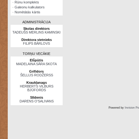
·
Rūnu komplekts
·
Galeonu kalkulators
·
Nomētātās kārtis
ADMINISTRĀCIJA
Skolas direktors
TADEUŠS MERLINS KAMINSKI
Direktora vietnieks
FILIPS BĀRLOVS
TORŅU VECĀKIE
Elšpūtis
MADELAINA SĀRA SKOTA
Grifidors
ŠELLIJS RODŽERSS
Kraukļanags
HERBERTS VILBURS
BJŪFORDS
Slīdenis
DARENS O’SALIVANS
Powered by
Invision P