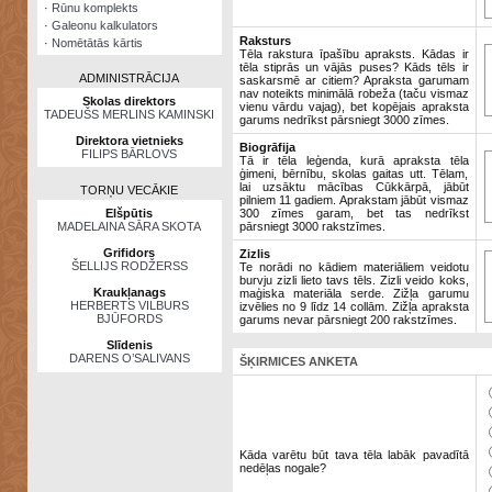
·
Rūnu komplekts
·
Galeonu kalkulators
Raksturs
·
Nomētātās kārtis
Tēla rakstura īpašību apraksts. Kādas ir
tēla stiprās un vājās puses? Kāds tēls ir
ADMINISTRĀCIJA
saskarsmē ar citiem? Apraksta garumam
nav noteikts minimālā robeža (taču vismaz
Skolas direktors
vienu vārdu vajag), bet kopējais apraksta
TADEUŠS MERLINS KAMINSKI
garums nedrīkst pārsniegt 3000 zīmes.
Direktora vietnieks
Biogrāfija
FILIPS BĀRLOVS
Tā ir tēla leģenda, kurā apraksta tēla
ģimeni, bērnību, skolas gaitas utt. Tēlam,
lai uzsāktu mācības Cūkkārpā, jābūt
TORŅU VECĀKIE
pilniem 11 gadiem. Aprakstam jābūt vismaz
Elšpūtis
300 zīmes garam, bet tas nedrīkst
MADELAINA SĀRA SKOTA
pārsniegt 3000 rakstzīmes.
Grifidors
Zizlis
ŠELLIJS RODŽERSS
Te norādi no kādiem materiāliem veidotu
burvju zizli lieto tavs tēls. Zizli veido koks,
Kraukļanags
maģiska materiāla serde. Zižļa garumu
HERBERTS VILBURS
izvēlies no 9 līdz 14 collām. Zižļa apraksta
BJŪFORDS
garums nevar pārsniegt 200 rakstzīmes.
Slīdenis
DARENS O’SALIVANS
ŠĶIRMICES ANKETA
Kāda varētu būt tava tēla labāk pavadītā
nedēļas nogale?