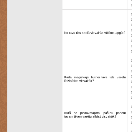
Ko tavs tēls skolā visvairāk vēlētos apgūt?
Kādai maģiskajai būtnei tavs tēls varētu
līdzināties visvairāk?
Kurš no piedāvātajiem īpašību pāriem
tavam tēlam varētu atbilst visvairāk?