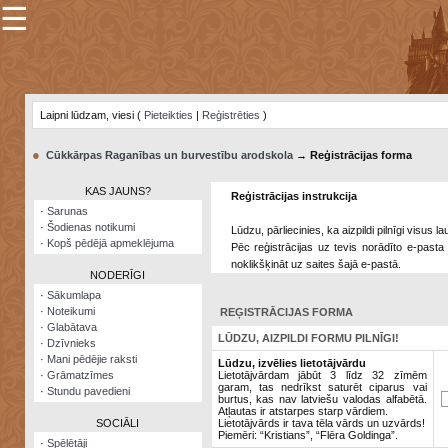
☰
×
Sarunu
pavediens
Laipni lūdzam, viesi (
Pieteikties
|
Reģistrēties
)
Manas
piezīmes
●
Cūkkārpas Raganības un burvestību arodskola
→ Reģistrācijas forma
Grāmatzīmes
KAS JAUNS?
Reģistrācijas instrukcija
Šodienas
·
Sarunas
notikumi
·
Šodienas notikumi
Lūdzu, pārliecinies, ka aizpildi pilnīgi visus 
·
Kopš pēdējā apmeklējuma
Pēc reģistrācijas uz tevis norādīto e-pasta 
Laupītāju
noklikšķināt uz saites šajā e-pastā.
karte
NODERĪGI
·
Sākumlapa
·
Noteikumi
REĢISTRĀCIJAS FORMA
Visatcera
·
Glabātava
almanahs
LŪDZU, AIZPILDI FORMU PILNĪGI!
·
Dzīvnieks
·
Mani pēdējie raksti
Arhīvs
Lūdzu, izvēlies lietotājvārdu
·
Grāmatzīmes
Lietotājvārdam jābūt 3 līdz 32 zīmēm
garam, tas nedrīkst saturēt ciparus vai
·
Stundu pavedieni
burtus, kas nav latviešu valodas alfabētā.
Atļautas ir atstarpes starp vārdiem.
SOCIĀLI
Lietotājvārds ir tava tēla vārds un uzvārds!
Piemēri: “Kristians”, “Flēra Goldinga”.
·
Spēlētāji