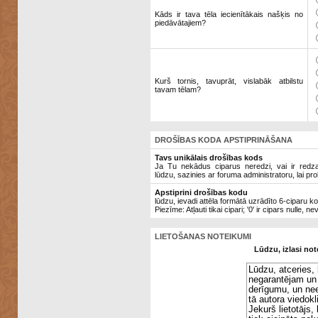
Kāds ir tava tēla iecienītākais našķis no
piedāvātajiem?
Kurš tornis, tavuprāt, vislabāk atbilstu
tavam tēlam?
DROŠĪBAS KODA APSTIPRINĀŠANA
Tavs unikālais drošības kods
Ja Tu nekādus ciparus neredzi, vai ir redzami
lūdzu, sazinies ar foruma administratoru, lai pro
Apstiprini drošības kodu
lūdzu, ievadi attēla formātā uzrādīto 6-ciparu k
Piezīme: Atļauti tikai cipari; '0' ir cipars nulle, ne
LIETOŠANAS NOTEIKUMI
Lūdzu, izlasi not