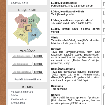
·
Laupītāju karte
Lūdzu, izvēlies paroli
Parolēm jābūt 3 līdz 32 zīmēm garām
TORŅU PUNKTI
Lūdzu, ievadi paroli vēlreiz
Tai ir jāsakrīt
precīzi
Lūdzu, ievadi savu e-pasta adresi!
Tev vajag ievadīt
īstu
e-pasta adresi
Lūdzu, ievadi savu e-pasta adresi
vēlreiz
Zināšanu
testi
Vārds
Tava tēla vārds/vārdi, tiem jābūt rakstītiem
latviešu valodā (latviskotiem).
Kristāla
lode
Uzvārds
MEKLĒŠANA
Tava tēla uzvārds/uzvārdi, tiem jābūt
rakstītiem latviešu valodā (latviskotiem);
Rūnu
uzvārds nedrīkst būt populāru tēlu vārds,
komplekts
vai uzvārds no „Harija Potera” sērijas,
piemēram, Vīzlija.
Galeonu
Dzimšanas datums
kalkulators
Tava tēla dzimšanas datums, piemēram,
“2012. gada 21. jūnijs”. Pirmziemnieku
tēliem jābūt pilniem 11 gadiem, lai uzsāktu
Nomētātās
Paplašinātā meklēšana
mācības 1. septembrī Cūkkārpā.
kārtis
Dzimums
RESURSI
Tēla dzimums
·
Visatcera almanahs
Izskats
·
Arhīvs
Tēla vizuālā izskata apraksts. Aprakstam
·
Zināšanu testi
jābūt vismaz 300 zīmes garam, bet tas
·
Kristāla lode
nedrīkst pārsniegt 3000 zīmes.