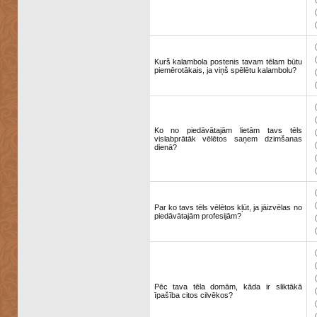
Kurš kalambola postenis tavam tēlam būtu
piemērotākais, ja viņš spēlētu kalambolu?
Ko no piedāvātajām lietām tavs tēls
vislabprātāk vēlētos saņem dzimšanas
dienā?
Par ko tavs tēls vēlētos kļūt, ja jāizvēlas no
piedāvātajām profesijām?
Pēc tava tēla domām, kāda ir sliktākā
īpašība citos cilvēkos?