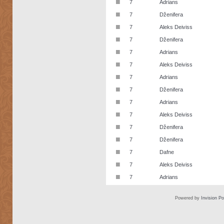
■
7
Adrians
■
7
Dženifera
■
7
Aleks Deiviss
■
7
Dženifera
■
7
Adrians
■
7
Aleks Deiviss
■
7
Adrians
■
7
Dženifera
■
7
Adrians
■
7
Aleks Deiviss
■
7
Dženifera
■
7
Dženifera
■
7
Dafne
■
7
Aleks Deiviss
■
7
Adrians
Powered by
Invision P