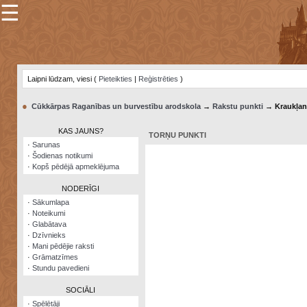
☰
×
Sarunu
pavediens
Laipni lūdzam, viesi (
Pieteikties
|
Reģistrēties
)
Manas
piezīmes
●
Cūkkārpas Raganības un burvestību arodskola
→
Rakstu punkti
→ Kraukļan
Grāmatzīmes
KAS JAUNS?
TORŅU PUNKTI
Šodienas
·
Sarunas
notikumi
·
Šodienas notikumi
·
Kopš pēdējā apmeklējuma
Laupītāju
karte
NODERĪGI
·
Sākumlapa
·
Noteikumi
Visatcera
·
Glabātava
almanahs
·
Dzīvnieks
·
Mani pēdējie raksti
Arhīvs
·
Grāmatzīmes
·
Stundu pavedieni
SOCIĀLI
·
Spēlētāji