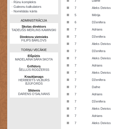
■
7
Dafne
·
Rūnu komplekts
·
Galeonu kalkulators
■
7
Aleks Deiviss
·
Nomētātās kārtis
■
5
Mērija
ADMINISTRĀCIJA
■
6
Dženifera
Skolas direktors
■
7
Adrians
TADEUŠS MERLINS KAMINSKI
■
7
Dženifera
Direktora vietnieks
FILIPS BĀRLOVS
■
7
Aleks Deiviss
TORŅU VECĀKIE
■
7
Dženifera
Elšpūtis
■
7
Aleks Deiviss
MADELAINA SĀRA SKOTA
■
7
Adrians
Grifidors
ŠELLIJS RODŽERSS
■
7
Aleks Deiviss
Kraukļanags
■
7
Dženifera
HERBERTS VILBURS
BJŪFORDS
■
7
Dafne
Slīdenis
■
DARENS O’SALIVANS
7
Adrians
■
7
Dženifera
■
7
Aleks Deiviss
■
7
Adrians
■
7
Aleks Deiviss