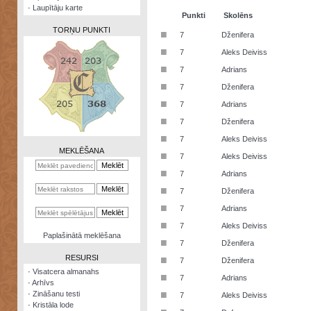
·
Laupītāju karte
Punkti
Skolēns
TORŅU PUNKTI
■
7
Dženifera
■
7
Aleks Deiviss
■
7
Adrians
■
7
Dženifera
Zināšanu
■
7
Adrians
testi
■
7
Dženifera
Kristāla
■
7
Aleks Deiviss
lode
MEKLĒŠANA
■
7
Aleks Deiviss
Rūnu
■
7
Adrians
komplekts
■
7
Dženifera
Galeonu
■
7
Adrians
kalkulators
■
7
Aleks Deiviss
Nomētātās
Paplašinātā meklēšana
■
kārtis
7
Dženifera
RESURSI
■
7
Dženifera
·
Visatcera almanahs
■
7
Adrians
·
Arhīvs
■
·
Zināšanu testi
7
Aleks Deiviss
·
Kristāla lode