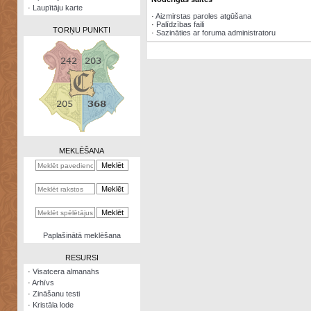
·
Laupītāju karte
·
Aizmirstas paroles atgūšana
·
Palīdzības faili
TORŅU PUNKTI
·
Sazināties ar foruma administratoru
Zināšanu
testi
Kristāla
lode
MEKLĒŠANA
Rūnu
komplekts
Galeonu
kalkulators
Nomētātās
Paplašinātā meklēšana
kārtis
RESURSI
·
Visatcera almanahs
·
Arhīvs
·
Zināšanu testi
·
Kristāla lode