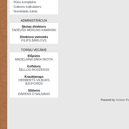
·
Rūnu komplekts
·
Galeonu kalkulators
·
Nomētātās kārtis
ADMINISTRĀCIJA
Skolas direktors
TADEUŠS MERLINS KAMINSKI
Direktora vietnieks
FILIPS BĀRLOVS
TORŅU VECĀKIE
Elšpūtis
MADELAINA SĀRA SKOTA
Grifidors
ŠELLIJS RODŽERSS
Kraukļanags
HERBERTS VILBURS
BJŪFORDS
Slīdenis
DARENS O’SALIVANS
Powered by
Invision P