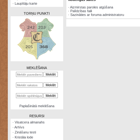
·
Laupītāju karte
·
Aizmirstas paroles atgūšana
·
Palīdzības faili
TORŅU PUNKTI
·
Sazināties ar foruma administratoru
Zināšanu
testi
Kristāla
lode
MEKLĒŠANA
Rūnu
komplekts
Galeonu
kalkulators
Nomētātās
Paplašinātā meklēšana
kārtis
RESURSI
·
Visatcera almanahs
·
Arhīvs
·
Zināšanu testi
·
Kristāla lode