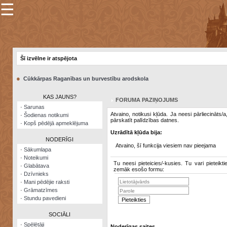
☰
×
Sarunu
pavediens
Šī izvēlne ir atspējota
Manas
piezīmes
●
Cūkkārpas Raganības un burvestību arodskola
Grāmatzīmes
KAS JAUNS?
FORUMA PAZIŅOJUMS
Šodienas
·
Sarunas
notikumi
Atvaino, notikusi kļūda. Ja neesi pārliecināts/
·
Šodienas notikumi
pārskatīt palīdzības datnes.
·
Kopš pēdējā apmeklējuma
Laupītāju
Uzrādītā kļūda bija:
karte
NODERĪGI
Atvaino, šī funkcija viesiem nav pieejama
·
Sākumlapa
·
Noteikumi
Visatcera
Tu neesi pieteicies/-kusies. Tu vari pieteikti
·
Glabātava
almanahs
zemāk esošo formu:
·
Dzīvnieks
·
Mani pēdējie raksti
Arhīvs
·
Grāmatzīmes
·
Stundu pavedieni
SOCIĀLI
·
Spēlētāji
Noderīgas saites