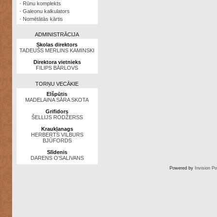
·
Rūnu komplekts
·
Galeonu kalkulators
·
Nomētātās kārtis
ADMINISTRĀCIJA
Skolas direktors
TADEUŠS MERLINS KAMINSKI
Direktora vietnieks
FILIPS BĀRLOVS
TORŅU VECĀKIE
Elšpūtis
MADELAINA SĀRA SKOTA
Grifidors
ŠELLIJS RODŽERSS
Kraukļanags
HERBERTS VILBURS
BJŪFORDS
Slīdenis
DARENS O’SALIVANS
Powered by
Invision P