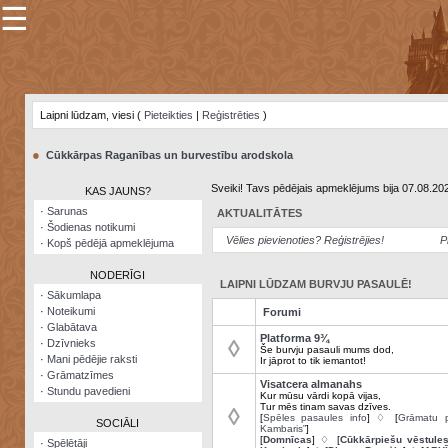
☰
×
Sarunu
pavediens
Laipni lūdzam, viesi (
Pieteikties
|
Reģistrēties
)
Manas
piezīmes
●
Cūkkārpas Raganības un burvestību arodskola
Grāmatzīmes
Sveiki! Tavs pēdējais apmeklējums bija 07.08.20
KAS JAUNS?
Šodienas
·
Sarunas
AKTUALITĀTES
notikumi
·
Šodienas notikumi
Vēlies pievienoties? Reģistrējies!
P
·
Kopš pēdējā apmeklējuma
Laupītāju
karte
NODERĪGI
LAIPNI LŪDZAM BURVJU PASAULĒ!
·
Sākumlapa
·
Noteikumi
Forumi
Visatcera
·
Glabātava
almanahs
Platforma 9¾
◊
·
Dzīvnieks
Še burvju pasauli mums dod,
·
Mani pēdējie raksti
Ir jāprot to tik iemantot!
Arhīvs
·
Grāmatzīmes
Visatcera almanahs
·
Stundu pavedieni
Kur mūsu vārdi kopā vijas,
Tur mēs tinam savas dzīves.
◊
[
Spēles pasaules info
] ♢ [
Grāmatu p
SOCIĀLI
Kambaris”
]
[
Domnīcas
] ♢ [
Cūkkārpiešu vēstule
·
Spēlētāji