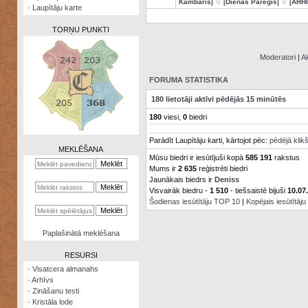
Kambaris
] ♢ [
Dienas Pareģis
] ♢ [
ARH
·
Laupītāju karte
TORŅU PUNKTI
Moderatori
|
Ak
FORUMA STATISTIKA
Zināšanu
180 lietotāji aktīvi pēdējās 15 minūtēs
testi
180
viesi,
0
biedri
Kristāla
Parādīt Laupītāju karti, kārtojot pēc:
pēdējā klik
lode
MEKLĒŠANA
Mūsu biedri ir iesūtījuši kopā
585 191
rakstus
Rūnu
Mums ir
2 635
reģistrēti biedri
komplekts
Jaunākais biedrs ir
Deniss
Visvairāk biedru -
1 510
- tiešsaistē bijuši
10.07
Galeonu
Šodienas iesūtītāju TOP 10
|
Kopējais iesūtītāj
kalkulators
Nomētātās
Paplašinātā meklēšana
kārtis
RESURSI
·
Visatcera almanahs
·
Arhīvs
·
Zināšanu testi
·
Kristāla lode