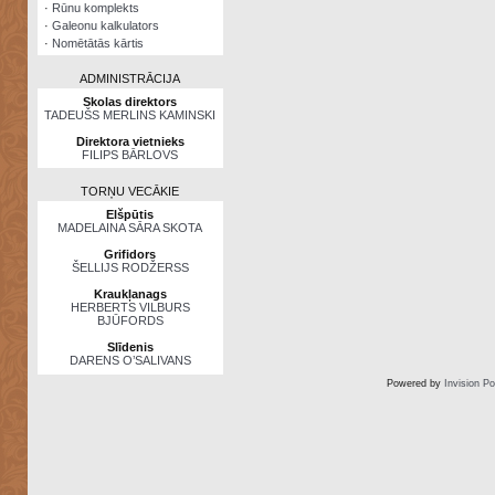
·
Rūnu komplekts
·
Galeonu kalkulators
·
Nomētātās kārtis
ADMINISTRĀCIJA
Skolas direktors
TADEUŠS MERLINS KAMINSKI
Direktora vietnieks
FILIPS BĀRLOVS
TORŅU VECĀKIE
Elšpūtis
MADELAINA SĀRA SKOTA
Grifidors
ŠELLIJS RODŽERSS
Kraukļanags
HERBERTS VILBURS
BJŪFORDS
Slīdenis
DARENS O’SALIVANS
Powered by
Invision P