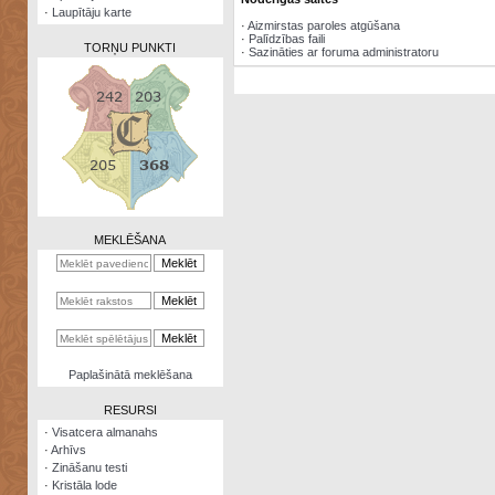
·
Laupītāju karte
·
Aizmirstas paroles atgūšana
·
Palīdzības faili
TORŅU PUNKTI
·
Sazināties ar foruma administratoru
Zināšanu
testi
Kristāla
lode
MEKLĒŠANA
Rūnu
komplekts
Galeonu
kalkulators
Nomētātās
Paplašinātā meklēšana
kārtis
RESURSI
·
Visatcera almanahs
·
Arhīvs
·
Zināšanu testi
·
Kristāla lode