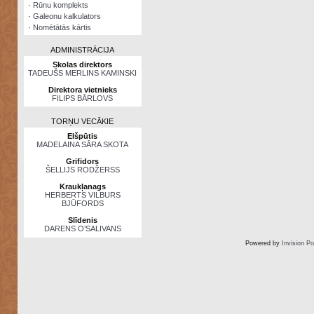
·
Rūnu komplekts
·
Galeonu kalkulators
·
Nomētātās kārtis
ADMINISTRĀCIJA
Skolas direktors
TADEUŠS MERLINS KAMINSKI
Direktora vietnieks
FILIPS BĀRLOVS
TORŅU VECĀKIE
Elšpūtis
MADELAINA SĀRA SKOTA
Grifidors
ŠELLIJS RODŽERSS
Kraukļanags
HERBERTS VILBURS
BJŪFORDS
Slīdenis
DARENS O’SALIVANS
Powered by
Invision P