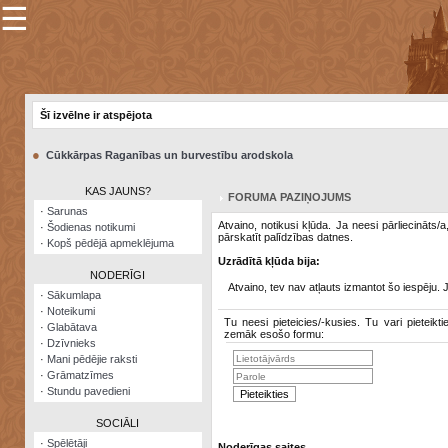
☰
×
Sarunu
pavediens
Šī izvēlne ir atspējota
Manas
piezīmes
●
Cūkkārpas Raganības un burvestību arodskola
Grāmatzīmes
KAS JAUNS?
FORUMA PAZIŅOJUMS
Šodienas
·
Sarunas
notikumi
Atvaino, notikusi kļūda. Ja neesi pārliecināts/
·
Šodienas notikumi
pārskatīt palīdzības datnes.
·
Kopš pēdējā apmeklējuma
Laupītāju
Uzrādītā kļūda bija:
karte
NODERĪGI
Atvaino, tev nav atļauts izmantot šo iespēju. 
·
Sākumlapa
·
Noteikumi
Visatcera
Tu neesi pieteicies/-kusies. Tu vari pieteikti
·
Glabātava
almanahs
zemāk esošo formu:
·
Dzīvnieks
·
Mani pēdējie raksti
Arhīvs
·
Grāmatzīmes
·
Stundu pavedieni
SOCIĀLI
·
Spēlētāji
Noderīgas saites