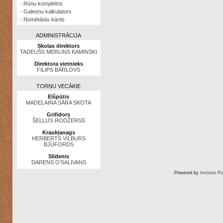
·
Rūnu komplekts
·
Galeonu kalkulators
·
Nomētātās kārtis
ADMINISTRĀCIJA
Skolas direktors
TADEUŠS MERLINS KAMINSKI
Direktora vietnieks
FILIPS BĀRLOVS
TORŅU VECĀKIE
Elšpūtis
MADELAINA SĀRA SKOTA
Grifidors
ŠELLIJS RODŽERSS
Kraukļanags
HERBERTS VILBURS
BJŪFORDS
Slīdenis
DARENS O’SALIVANS
Powered by
Invision P