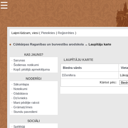
☰
×
Sarunu
pavediens
Laipni lūdzam, viesi (
Pieteikties
|
Reģistrēties
)
Manas
piezīmes
●
Cūkkārpas Raganības un burvestību arodskola
→ Laupītāju karte
Grāmatzīmes
KAS JAUNS?
Šodienas
LAUPĪTĀJU KARTE
·
Sarunas
notikumi
·
Šodienas notikumi
Biedra vārds
Viet
·
Kopš pēdējā apmeklējuma
Laupītāju
Dženifera
Lūkoja
karte
NODERĪGI
Kārtot pēc:
·
Sākumlapa
·
Noteikumi
Visatcera
·
Glabātava
almanahs
·
Dzīvnieks
·
Mani pēdējie raksti
Arhīvs
·
Grāmatzīmes
·
Stundu pavedieni
SOCIĀLI
·
Spēlētāji