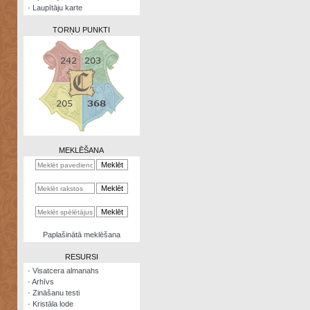
·
Laupītāju karte
TORŅU PUNKTI
Zināšanu
testi
Kristāla
lode
MEKLĒŠANA
Rūnu
komplekts
Galeonu
kalkulators
Nomētātās
Paplašinātā meklēšana
kārtis
RESURSI
·
Visatcera almanahs
·
Arhīvs
·
Zināšanu testi
·
Kristāla lode