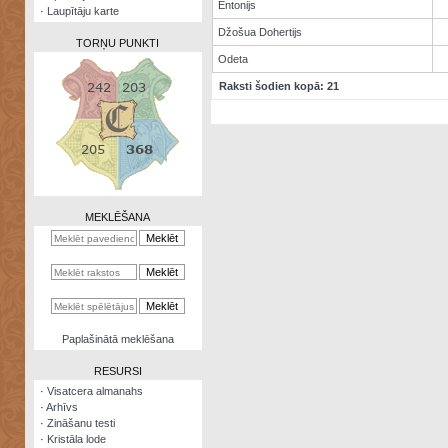
Entonijs
·
Laupītāju karte
Džošua Dohertijs
TORŅU PUNKTI
Odeta
Raksti šodien kopā: 21
Zināšanu
testi
Kristāla
lode
MEKLĒŠANA
Rūnu
komplekts
Galeonu
kalkulators
Nomētātās
Paplašinātā meklēšana
kārtis
RESURSI
·
Visatcera almanahs
·
Arhīvs
·
Zināšanu testi
·
Kristāla lode