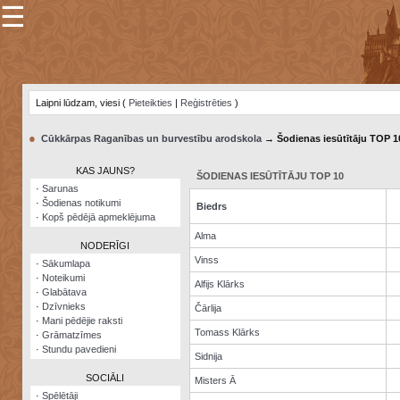
☰
×
Sarunu
pavediens
Laipni lūdzam, viesi (
Pieteikties
|
Reģistrēties
)
Manas
piezīmes
●
Cūkkārpas Raganības un burvestību arodskola
→ Šodienas iesūtītāju TOP 1
Grāmatzīmes
KAS JAUNS?
ŠODIENAS IESŪTĪTĀJU TOP 10
Šodienas
·
Sarunas
notikumi
·
Šodienas notikumi
Biedrs
·
Kopš pēdējā apmeklējuma
Laupītāju
Alma
karte
NODERĪGI
Vinss
·
Sākumlapa
·
Noteikumi
Visatcera
Alfijs Klārks
·
Glabātava
almanahs
·
Dzīvnieks
Čārlija
·
Mani pēdējie raksti
Arhīvs
Tomass Klārks
·
Grāmatzīmes
·
Stundu pavedieni
Sidnija
SOCIĀLI
Misters Ā
·
Spēlētāji