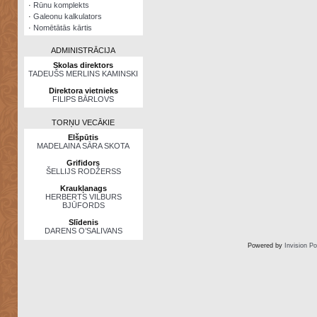
·
Rūnu komplekts
·
Galeonu kalkulators
·
Nomētātās kārtis
ADMINISTRĀCIJA
Skolas direktors
TADEUŠS MERLINS KAMINSKI
Direktora vietnieks
FILIPS BĀRLOVS
TORŅU VECĀKIE
Elšpūtis
MADELAINA SĀRA SKOTA
Grifidors
ŠELLIJS RODŽERSS
Kraukļanags
HERBERTS VILBURS
BJŪFORDS
Slīdenis
DARENS O’SALIVANS
Powered by
Invision P