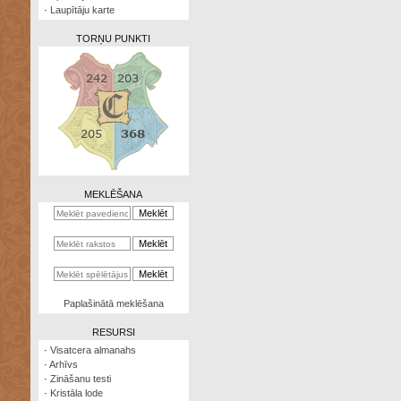
·
Laupītāju karte
TORŅU PUNKTI
Zināšanu
testi
Kristāla
lode
MEKLĒŠANA
Rūnu
komplekts
Galeonu
kalkulators
Nomētātās
Paplašinātā meklēšana
kārtis
RESURSI
·
Visatcera almanahs
·
Arhīvs
·
Zināšanu testi
·
Kristāla lode