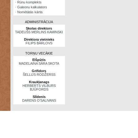
·
Rūnu komplekts
·
Galeonu kalkulators
·
Nomētātās kārtis
ADMINISTRĀCIJA
Skolas direktors
TADEUŠS MERLINS KAMINSKI
Direktora vietnieks
FILIPS BĀRLOVS
TORŅU VECĀKIE
Elšpūtis
MADELAINA SĀRA SKOTA
Grifidors
ŠELLIJS RODŽERSS
Kraukļanags
HERBERTS VILBURS
BJŪFORDS
Slīdenis
DARENS O’SALIVANS