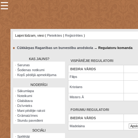
☰
×
Sarunu
pavediens
Laipni lūdzam, viesi (
Pieteikties
|
Reģistrēties
)
Manas
piezīmes
●
Cūkkārpas Raganības un burvestību arodskola
→ Regulatoru komanda
Grāmatzīmes
KAS JAUNS?
VISPĀRĒJIE REGULATORI
Šodienas
·
Sarunas
notikumi
BIEDRA VĀRDS
·
Šodienas notikumi
·
Kopš pēdējā apmeklējuma
Filips
Laupītāju
karte
NODERĪGI
Kristians
·
Sākumlapa
·
Noteikumi
Visatcera
Misters Ā
·
Glabātava
almanahs
·
Dzīvnieks
FORUMU REGULATORI
·
Mani pēdējie raksti
Arhīvs
·
Grāmatzīmes
BIEDRA VĀRDS
·
Stundu pavedieni
Madelaina
SOCIĀLI
·
Spēlētāji