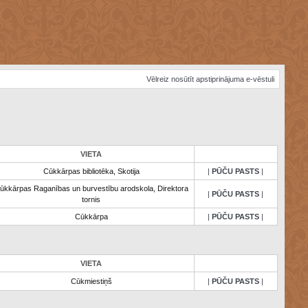
Vēlreiz nosūtīt apstiprinājuma e-vēstuli
VIETA
Cūkkārpas bibliotēka, Skotija
|
PŪČU PASTS
|
ūkkārpas Raganības un burvestību arodskola, Direktora
|
PŪČU PASTS
|
tornis
Cūkkārpa
|
PŪČU PASTS
|
VIETA
Cūkmiestiņš
|
PŪČU PASTS
|