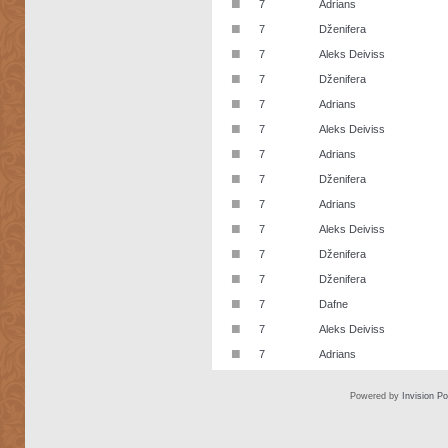
■
7
Adrians
■
7
Dženifera
■
7
Aleks Deiviss
■
7
Dženifera
■
7
Adrians
■
7
Aleks Deiviss
■
7
Adrians
■
7
Dženifera
■
7
Adrians
■
7
Aleks Deiviss
■
7
Dženifera
■
7
Dženifera
■
7
Dafne
■
7
Aleks Deiviss
■
7
Adrians
Powered by
Invision P