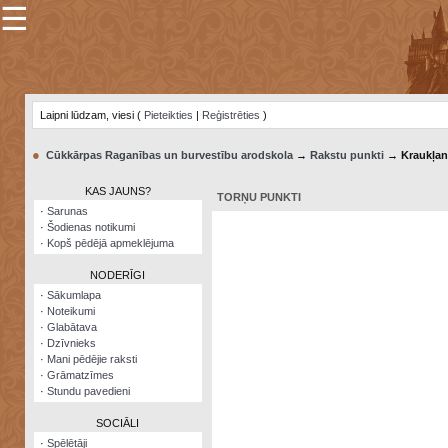
☰
×
Sarunu
pavediens
Laipni lūdzam, viesi (
Pieteikties
|
Reģistrēties
)
Manas
piezīmes
●
Cūkkārpas Raganības un burvestību arodskola
→
Rakstu punkti
→ Kraukļan
Grāmatzīmes
KAS JAUNS?
TORŅU PUNKTI
Šodienas
·
Sarunas
notikumi
·
Šodienas notikumi
·
Kopš pēdējā apmeklējuma
Laupītāju
karte
NODERĪGI
·
Sākumlapa
·
Noteikumi
Visatcera
·
Glabātava
almanahs
·
Dzīvnieks
·
Mani pēdējie raksti
Arhīvs
·
Grāmatzīmes
·
Stundu pavedieni
SOCIĀLI
·
Spēlētāji