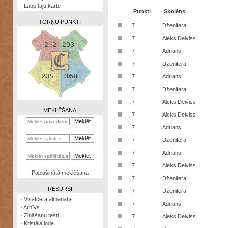
·
Laupītāju karte
Punkti
Skolēns
TORŅU PUNKTI
■
7
Dženifera
■
7
Aleks Deiviss
■
7
Adrians
■
7
Dženifera
Zināšanu
■
7
Adrians
testi
■
7
Dženifera
Kristāla
■
7
Aleks Deiviss
lode
MEKLĒŠANA
■
7
Aleks Deiviss
Rūnu
■
7
Adrians
komplekts
■
7
Dženifera
Galeonu
■
7
Adrians
kalkulators
■
7
Aleks Deiviss
Nomētātās
Paplašinātā meklēšana
■
kārtis
7
Dženifera
RESURSI
■
7
Dženifera
·
Visatcera almanahs
■
7
Adrians
·
Arhīvs
■
·
Zināšanu testi
7
Aleks Deiviss
·
Kristāla lode