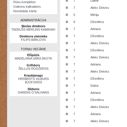
■
7
Dafne
·
Rūnu komplekts
·
Galeonu kalkulators
■
7
Aleks Deiviss
·
Nomētātās kārtis
■
5
Mērija
ADMINISTRĀCIJA
■
6
Dženifera
Skolas direktors
■
7
Adrians
TADEUŠS MERLINS KAMINSKI
■
7
Dženifera
Direktora vietnieks
FILIPS BĀRLOVS
■
7
Aleks Deiviss
TORŅU VECĀKIE
■
7
Dženifera
Elšpūtis
■
7
Aleks Deiviss
MADELAINA SĀRA SKOTA
■
7
Adrians
Grifidors
ŠELLIJS RODŽERSS
■
7
Aleks Deiviss
Kraukļanags
■
7
Dženifera
HERBERTS VILBURS
BJŪFORDS
■
7
Dafne
Slīdenis
■
DARENS O’SALIVANS
7
Adrians
■
7
Dženifera
■
7
Aleks Deiviss
■
7
Adrians
■
7
Aleks Deiviss