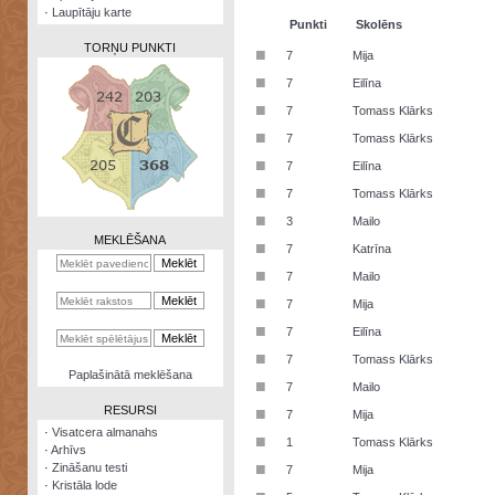
·
Laupītāju karte
Punkti
Skolēns
TORŅU PUNKTI
■
7
Mija
■
7
Eilīna
■
7
Tomass Klārks
■
7
Tomass Klārks
Zināšanu
■
7
Eilīna
testi
■
7
Tomass Klārks
Kristāla
■
3
Mailo
lode
MEKLĒŠANA
■
7
Katrīna
Rūnu
■
7
Mailo
komplekts
■
7
Mija
Galeonu
■
7
Eilīna
kalkulators
■
7
Tomass Klārks
Nomētātās
Paplašinātā meklēšana
■
kārtis
7
Mailo
RESURSI
■
7
Mija
·
Visatcera almanahs
■
1
Tomass Klārks
·
Arhīvs
■
·
Zināšanu testi
7
Mija
·
Kristāla lode