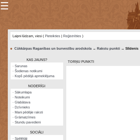
☰
×
Sarunu
pavediens
Laipni lūdzam, viesi (
Pieteikties
|
Reģistrēties
)
Manas
piezīmes
●
Cūkkārpas Raganības un burvestību arodskola
→
Rakstu punkti
→ Slīdenis
Grāmatzīmes
KAS JAUNS?
TORŅU PUNKTI
Šodienas
·
Sarunas
notikumi
·
Šodienas notikumi
·
Kopš pēdējā apmeklējuma
Laupītāju
karte
NODERĪGI
·
Sākumlapa
·
Noteikumi
Visatcera
·
Glabātava
almanahs
·
Dzīvnieks
·
Mani pēdējie raksti
Arhīvs
·
Grāmatzīmes
·
Stundu pavedieni
SOCIĀLI
·
Spēlētāji