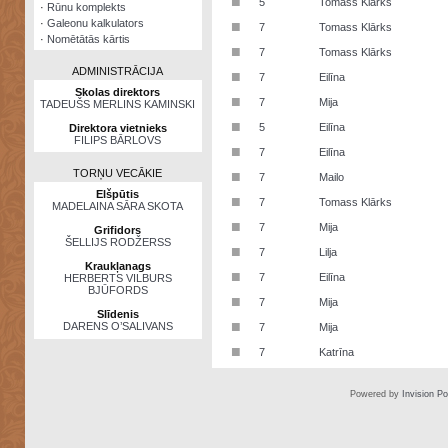
■
5
Tomass Klārks
·
Rūnu komplekts
·
Galeonu kalkulators
■
7
Tomass Klārks
·
Nomētātās kārtis
■
7
Tomass Klārks
ADMINISTRĀCIJA
■
7
Eilīna
Skolas direktors
■
7
Mija
TADEUŠS MERLINS KAMINSKI
■
5
Eilīna
Direktora vietnieks
FILIPS BĀRLOVS
■
7
Eilīna
TORŅU VECĀKIE
■
7
Mailo
Elšpūtis
■
7
Tomass Klārks
MADELAINA SĀRA SKOTA
■
7
Mija
Grifidors
ŠELLIJS RODŽERSS
■
7
Lilja
Kraukļanags
■
7
Eilīna
HERBERTS VILBURS
BJŪFORDS
■
7
Mija
Slīdenis
■
DARENS O’SALIVANS
7
Mija
■
7
Katrīna
Powered by
Invision P