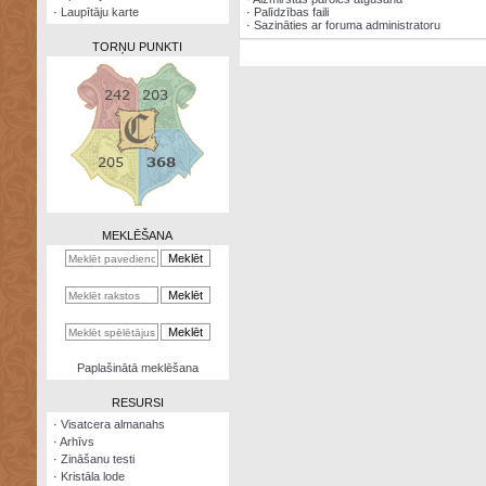
·
Laupītāju karte
·
Palīdzības faili
·
Sazināties ar foruma administratoru
TORŅU PUNKTI
Zināšanu
testi
Kristāla
lode
MEKLĒŠANA
Rūnu
komplekts
Galeonu
kalkulators
Nomētātās
Paplašinātā meklēšana
kārtis
RESURSI
·
Visatcera almanahs
·
Arhīvs
·
Zināšanu testi
·
Kristāla lode