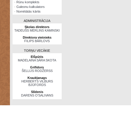
·
Rūnu komplekts
·
Galeonu kalkulators
·
Nomētātās kārtis
ADMINISTRĀCIJA
Skolas direktors
TADEUŠS MERLINS KAMINSKI
Direktora vietnieks
FILIPS BĀRLOVS
TORŅU VECĀKIE
Elšpūtis
MADELAINA SĀRA SKOTA
Grifidors
ŠELLIJS RODŽERSS
Kraukļanags
HERBERTS VILBURS
BJŪFORDS
Slīdenis
DARENS O’SALIVANS