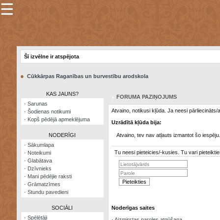
☰
×
Sarunu
pavediens
Šī izvēlne ir atspējota
Manas
piezīmes
●
Cūkkārpas Raganības un burvestību arodskola
Grāmatzīmes
KAS JAUNS?
FORUMA PAZIŅOJUMS
Šodienas
·
Sarunas
notikumi
Atvaino, notikusi kļūda. Ja neesi pārliecināts
·
Šodienas notikumi
·
Kopš pēdējā apmeklējuma
Uzrādītā kļūda bija:
Laupītāju
karte
NODERĪGI
Atvaino, tev nav atļauts izmantot šo iespēju
·
Sākumlapa
Tu neesi pieteicies/-kusies. Tu vari pieteik
·
Noteikumi
Visatcera
·
Glabātava
almanahs
·
Dzīvnieks
·
Mani pēdējie raksti
Arhīvs
·
Grāmatzīmes
·
Stundu pavedieni
SOCIĀLI
Noderīgas saites
·
Spēlētāji
·
Aizmirstas paroles atgūšana