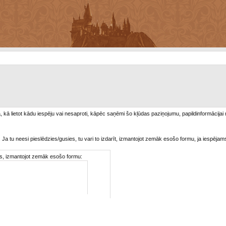
/a, kā lietot kādu iespēju vai nesaproti, kāpēc saņēmi šo kļūdas paziņojumu, papildinformācijai
. Ja tu neesi pieslēdzies/gusies, tu vari to izdarīt, izmantojot zemāk esošo formu, ja iespējam
ties, izmantojot zemāk esošo formu: