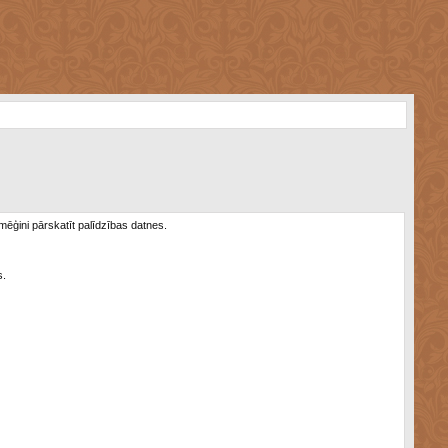
 mēģini pārskatīt palīdzības datnes.
s.