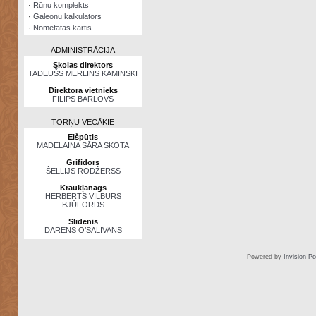
·
Rūnu komplekts
·
Galeonu kalkulators
·
Nomētātās kārtis
ADMINISTRĀCIJA
Skolas direktors
TADEUŠS MERLINS KAMINSKI
Direktora vietnieks
FILIPS BĀRLOVS
TORŅU VECĀKIE
Elšpūtis
MADELAINA SĀRA SKOTA
Grifidors
ŠELLIJS RODŽERSS
Kraukļanags
HERBERTS VILBURS
BJŪFORDS
Slīdenis
DARENS O’SALIVANS
Powered by
Invision P