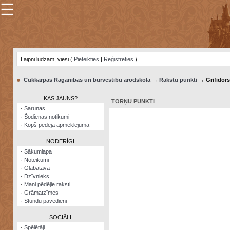
☰
×
Sarunu
pavediens
Laipni lūdzam, viesi (
Pieteikties
|
Reģistrēties
)
Manas
piezīmes
●
Cūkkārpas Raganības un burvestību arodskola
→
Rakstu punkti
→ Grifidors
Grāmatzīmes
KAS JAUNS?
TORŅU PUNKTI
Šodienas
·
Sarunas
notikumi
·
Šodienas notikumi
·
Kopš pēdējā apmeklējuma
Laupītāju
karte
NODERĪGI
·
Sākumlapa
·
Noteikumi
Visatcera
·
Glabātava
almanahs
·
Dzīvnieks
·
Mani pēdējie raksti
Arhīvs
·
Grāmatzīmes
·
Stundu pavedieni
SOCIĀLI
·
Spēlētāji