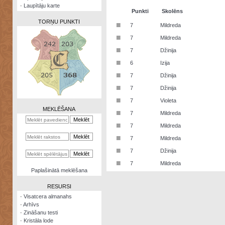
·
Laupītāju karte
Punkti
Skolēns
TORŅU PUNKTI
■
7
Mildreda
■
7
Mildreda
■
7
Džinija
■
6
Izija
Zināšanu
■
7
Džinija
testi
■
7
Džinija
Kristāla
■
7
Violeta
lode
MEKLĒŠANA
■
7
Mildreda
Rūnu
■
7
Mildreda
komplekts
■
7
Mildreda
Galeonu
■
7
Džinija
kalkulators
■
7
Mildreda
Nomētātās
Paplašinātā meklēšana
kārtis
RESURSI
·
Visatcera almanahs
·
Arhīvs
·
Zināšanu testi
·
Kristāla lode