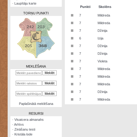
·
Laupītāju karte
Punkti
Skolēns
TORŅU PUNKTI
■
7
Mildreda
■
7
Mildreda
■
7
Džinija
■
6
Izija
Zināšanu
■
7
Džinija
testi
■
7
Džinija
Kristāla
■
7
Violeta
lode
MEKLĒŠANA
■
7
Mildreda
Rūnu
■
7
Mildreda
komplekts
■
7
Mildreda
Galeonu
■
7
Džinija
kalkulators
■
7
Mildreda
Nomētātās
Paplašinātā meklēšana
kārtis
RESURSI
·
Visatcera almanahs
·
Arhīvs
·
Zināšanu testi
·
Kristāla lode