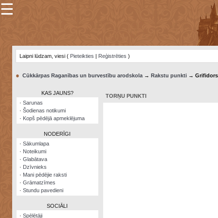
☰
×
Sarunu
pavediens
Laipni lūdzam, viesi (
Pieteikties
|
Reģistrēties
)
Manas
piezīmes
●
Cūkkārpas Raganības un burvestību arodskola
→
Rakstu punkti
→ Grifidors
Grāmatzīmes
KAS JAUNS?
TORŅU PUNKTI
Šodienas
·
Sarunas
notikumi
·
Šodienas notikumi
·
Kopš pēdējā apmeklējuma
Laupītāju
karte
NODERĪGI
·
Sākumlapa
·
Noteikumi
Visatcera
·
Glabātava
almanahs
·
Dzīvnieks
·
Mani pēdējie raksti
Arhīvs
·
Grāmatzīmes
·
Stundu pavedieni
SOCIĀLI
·
Spēlētāji