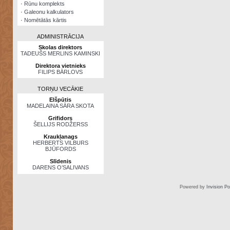
·
Rūnu komplekts
·
Galeonu kalkulators
·
Nomētātās kārtis
ADMINISTRĀCIJA
Skolas direktors
TADEUŠS MERLINS KAMINSKI
Direktora vietnieks
FILIPS BĀRLOVS
TORŅU VECĀKIE
Elšpūtis
MADELAINA SĀRA SKOTA
Grifidors
ŠELLIJS RODŽERSS
Kraukļanags
HERBERTS VILBURS
BJŪFORDS
Slīdenis
DARENS O’SALIVANS
Powered by
Invision P