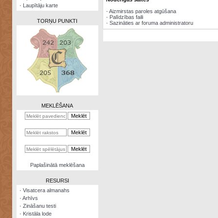
·
Laupītāju karte
·
Aizmirstas paroles atgūšana
·
Palīdzības faili
TORŅU PUNKTI
·
Sazināties ar foruma administratoru
Zināšanu
testi
Kristāla
lode
MEKLĒŠANA
Rūnu
komplekts
Galeonu
kalkulators
Nomētātās
Paplašinātā meklēšana
kārtis
RESURSI
·
Visatcera almanahs
·
Arhīvs
·
Zināšanu testi
·
Kristāla lode