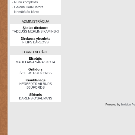
·
Rūnu komplekts
·
Galeonu kalkulators
·
Nomētātās kārtis
ADMINISTRĀCIJA
Skolas direktors
TADEUŠS MERLINS KAMINSKI
Direktora vietnieks
FILIPS BĀRLOVS
TORŅU VECĀKIE
Elšpūtis
MADELAINA SĀRA SKOTA
Grifidors
ŠELLIJS RODŽERSS
Kraukļanags
HERBERTS VILBURS
BJŪFORDS
Slīdenis
DARENS O’SALIVANS
Powered by
Invision P