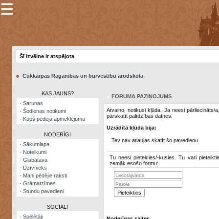
☰
×
Sarunu
pavediens
Šī izvēlne ir atspējota
Manas
piezīmes
●
Cūkkārpas Raganības un burvestību arodskola
Grāmatzīmes
KAS JAUNS?
FORUMA PAZIŅOJUMS
Šodienas
·
Sarunas
notikumi
Atvaino, notikusi kļūda. Ja neesi pārliecināts/
·
Šodienas notikumi
pārskatīt palīdzības datnes.
·
Kopš pēdējā apmeklējuma
Laupītāju
Uzrādītā kļūda bija:
karte
NODERĪGI
Tev nav atļaujas skatīt šo pavedienu
·
Sākumlapa
·
Noteikumi
Visatcera
Tu neesi pieteicies/-kusies. Tu vari pieteikti
·
Glabātava
almanahs
zemāk esošo formu:
·
Dzīvnieks
·
Mani pēdējie raksti
Arhīvs
·
Grāmatzīmes
·
Stundu pavedieni
SOCIĀLI
·
Spēlētāji
Noderīgas saites