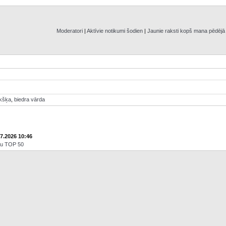
Moderatori
|
Aktīvie notikumi šodien
|
Jaunie raksti kopš mana pēdēj
ikšķa
,
biedra vārda
07.2026 10:46
āju TOP 50