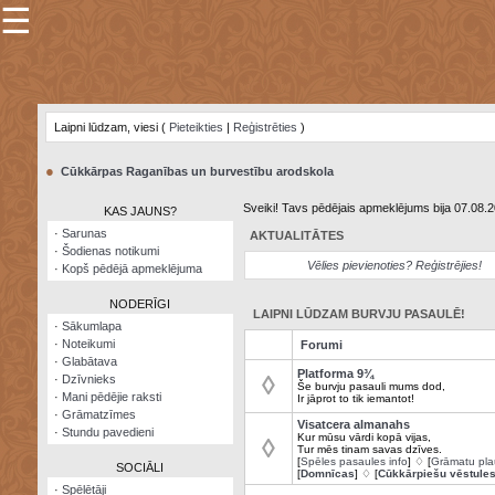
☰
×
Sarunu
pavediens
Laipni lūdzam, viesi (
Pieteikties
|
Reģistrēties
)
Manas
piezīmes
●
Cūkkārpas Raganības un burvestību arodskola
Grāmatzīmes
Sveiki! Tavs pēdējais apmeklējums bija 07.08.
KAS JAUNS?
Šodienas
·
Sarunas
AKTUALITĀTES
notikumi
·
Šodienas notikumi
Vēlies pievienoties? Reģistrējies!
·
Kopš pēdējā apmeklējuma
Laupītāju
karte
NODERĪGI
LAIPNI LŪDZAM BURVJU PASAULĒ!
·
Sākumlapa
·
Noteikumi
Forumi
Visatcera
·
Glabātava
almanahs
Platforma 9¾
◊
·
Dzīvnieks
Še burvju pasauli mums dod,
·
Mani pēdējie raksti
Ir jāprot to tik iemantot!
Arhīvs
·
Grāmatzīmes
Visatcera almanahs
·
Stundu pavedieni
Kur mūsu vārdi kopā vijas,
◊
Tur mēs tinam savas dzīves.
[
Spēles pasaules info
] ♢ [
Grāmatu pla
SOCIĀLI
[
Domnīcas
] ♢ [
Cūkkārpiešu vēstule
·
Spēlētāji