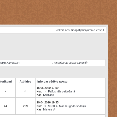
Vēlreiz nosūtīt apstiprinājuma e-vēstuli
ubuļu Kambaris”!
Rakstīšanas aklais randiņš!
Notikumi
Atbildes
Info par pēdējo rakstu
16.06.2020 17:59
»
2
6
Kur:
Palīgs tēla veidošanā
Kas:
Kristians
20.04.2026 19:35
»
44
229
Kur:
SKOLA: Mācību gada sadalīju...
Kas:
Misters Ā