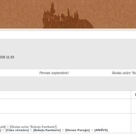
2026 11:33
Pirmais septembris!
Skolas avīze “B
ukti
] ♢ [
Skolas avīze “Bubuļu Kambaris”
]
s
] ♢ [
Citas vēstules
] ♢ [
Bubuļu Kambaris
] ♢ [
Dienas Pareģis
] ♢ [
ARHĪVS
]