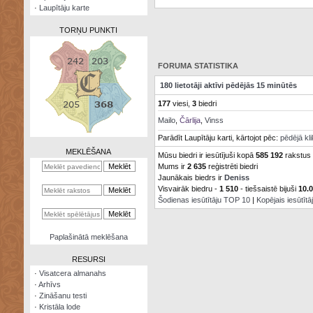
·
Laupītāju karte
TORŅU PUNKTI
FORUMA STATISTIKA
180 lietotāji aktīvi pēdējās 15 minūtēs
Zināšanu
177
viesi,
3
biedri
testi
Mailo
,
Čārlija
,
Vinss
Kristāla
Parādīt Laupītāju karti, kārtojot pēc:
pēdējā kl
lode
MEKLĒŠANA
Mūsu biedri ir iesūtījuši kopā
585 192
rakstus
Mums ir
2 635
reģistrēti biedri
Rūnu
komplekts
Jaunākais biedrs ir
Deniss
Visvairāk biedru -
1 510
- tiešsaistē bijuši
10.
Šodienas iesūtītāju TOP 10
|
Kopējais iesūtīt
Galeonu
kalkulators
Nomētātās
Paplašinātā meklēšana
kārtis
RESURSI
·
Visatcera almanahs
·
Arhīvs
·
Zināšanu testi
·
Kristāla lode