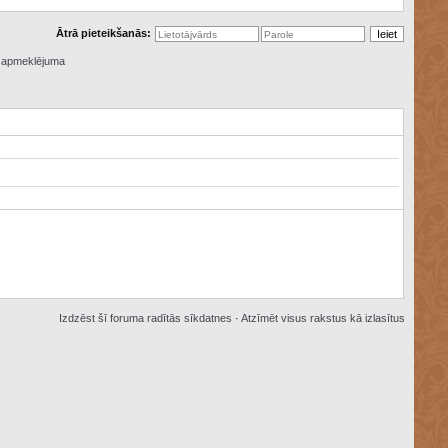
Ātrā pieteikšanās:
ā apmeklējuma
Izdzēst šī foruma radītās sīkdatnes
·
Atzīmēt visus rakstus kā izlasītus