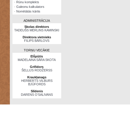
·
Rūnu komplekts
·
Galeonu kalkulators
·
Nomētātās kārtis
ADMINISTRĀCIJA
Skolas direktors
TADEUŠS MERLINS KAMINSKI
Direktora vietnieks
FILIPS BĀRLOVS
TORŅU VECĀKIE
Elšpūtis
MADELAINA SĀRA SKOTA
Grifidors
ŠELLIJS RODŽERSS
Kraukļanags
HERBERTS VILBURS
BJŪFORDS
Slīdenis
DARENS O’SALIVANS