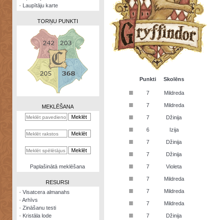
·
Laupītāju karte
TORŅU PUNKTI
Zināšanu
testi
Punkti
Skolēns
■
7
Mildreda
Kristāla
lode
■
7
Mildreda
MEKLĒŠANA
■
7
Džinija
Rūnu
komplekts
■
6
Izija
■
Galeonu
7
Džinija
kalkulators
■
7
Džinija
Nomētātās
■
Paplašinātā meklēšana
7
Violeta
kārtis
■
7
Mildreda
RESURSI
■
7
Mildreda
·
Visatcera almanahs
·
Arhīvs
■
7
Mildreda
·
Zināšanu testi
■
·
Kristāla lode
7
Džinija