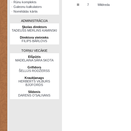
·
Rūnu komplekts
■
7
Mildreda
·
Galeonu kalkulators
·
Nomētātās kārtis
ADMINISTRĀCIJA
Skolas direktors
TADEUŠS MERLINS KAMINSKI
Direktora vietnieks
FILIPS BĀRLOVS
TORŅU VECĀKIE
Elšpūtis
MADELAINA SĀRA SKOTA
Grifidors
ŠELLIJS RODŽERSS
Kraukļanags
HERBERTS VILBURS
BJŪFORDS
Slīdenis
DARENS O’SALIVANS