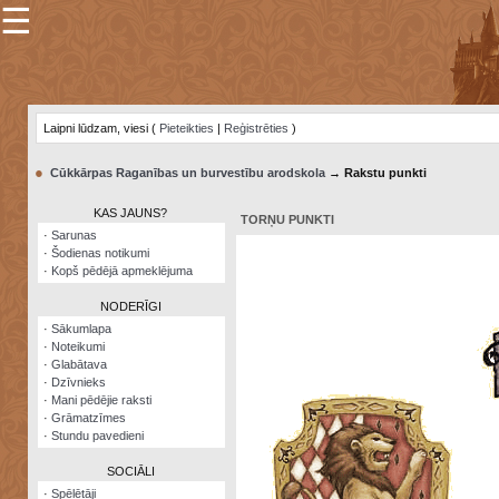
☰
×
Sarunu
pavediens
Laipni lūdzam, viesi (
Pieteikties
|
Reģistrēties
)
Manas
piezīmes
●
Cūkkārpas Raganības un burvestību arodskola
→ Rakstu punkti
Grāmatzīmes
KAS JAUNS?
TORŅU PUNKTI
Šodienas
·
Sarunas
notikumi
·
Šodienas notikumi
·
Kopš pēdējā apmeklējuma
Laupītāju
karte
NODERĪGI
·
Sākumlapa
·
Noteikumi
Visatcera
·
Glabātava
almanahs
·
Dzīvnieks
·
Mani pēdējie raksti
Arhīvs
·
Grāmatzīmes
·
Stundu pavedieni
SOCIĀLI
·
Spēlētāji