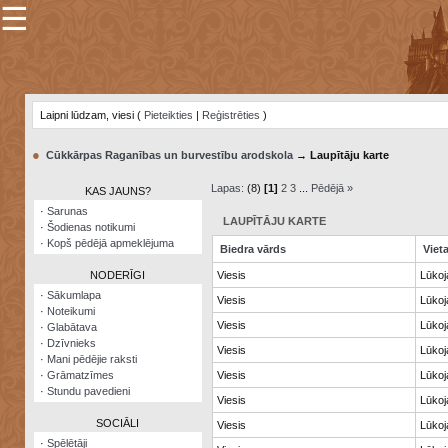
☰
×
Sarunu
pavediens
Laipni lūdzam, viesi (
Pieteikties
|
Reģistrēties
)
Manas
piezīmes
●
Cūkkārpas Raganības un burvestību arodskola
→ Laupītāju karte
Grāmatzīmes
Lapas:
(8)
[1]
2
3
...
Pēdējā »
KAS JAUNS?
Šodienas
·
Sarunas
notikumi
LAUPĪTĀJU KARTE
·
Šodienas notikumi
·
Kopš pēdējā apmeklējuma
Biedra vārds
Viet
Laupītāju
karte
NODERĪGI
Viesis
Lūkoja
·
Sākumlapa
Viesis
Lūkoja
·
Noteikumi
Visatcera
Viesis
Lūkoja
·
Glabātava
almanahs
·
Dzīvnieks
Viesis
Lūkoja
·
Mani pēdējie raksti
Arhīvs
·
Grāmatzīmes
Viesis
Lūkoja
·
Stundu pavedieni
Viesis
Lūkoja
SOCIĀLI
Viesis
Lūkoja
·
Spēlētāji