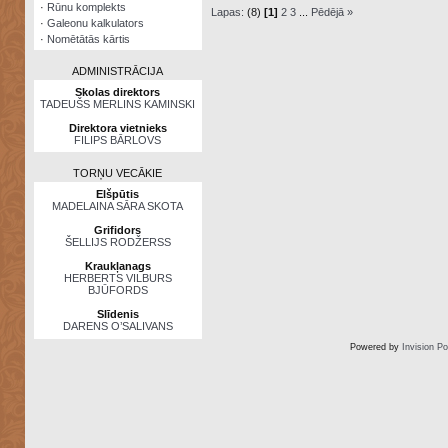
·
Rūnu komplekts
Lapas:
(8)
[1]
2
3
...
Pēdējā »
·
Galeonu kalkulators
·
Nomētātās kārtis
ADMINISTRĀCIJA
Skolas direktors
TADEUŠS MERLINS KAMINSKI
Direktora vietnieks
FILIPS BĀRLOVS
TORŅU VECĀKIE
Elšpūtis
MADELAINA SĀRA SKOTA
Grifidors
ŠELLIJS RODŽERSS
Kraukļanags
HERBERTS VILBURS
BJŪFORDS
Slīdenis
DARENS O’SALIVANS
Powered by
Invision P