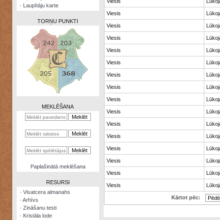
Viesis
Lūkoja
·
Laupītāju karte
Viesis
Lūkoja
TORŅU PUNKTI
Viesis
Lūkoja
Viesis
Lūkoja
Viesis
Lūkoja
Viesis
Lūkoja
Zināšanu
Viesis
Lūkoja
testi
Viesis
Lūkoja
Kristāla
Viesis
Lūkoja
lode
MEKLĒŠANA
Viesis
Lūkoja
Rūnu
Viesis
Lūkoja
komplekts
Viesis
Lūkoja
Galeonu
kalkulators
Viesis
Lūkoja
Viesis
Lūkoja
Nomētātās
Paplašinātā meklēšana
kārtis
Viesis
Lūkoja
RESURSI
Viesis
Lūkoja
·
Visatcera almanahs
Kārtot pēc:
·
Arhīvs
·
Zināšanu testi
·
Kristāla lode