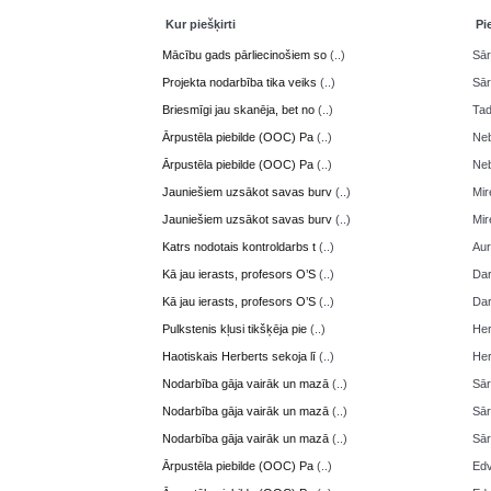
Kur piešķirti
Pi
Mācību gads pārliecinošiem so
(..)
Sā
Projekta nodarbība tika veiks
(..)
Sā
Briesmīgi jau skanēja, bet no
(..)
Ta
Ārpustēla piebilde (OOC) Pa
(..)
Neb
Ārpustēla piebilde (OOC) Pa
(..)
Neb
Jauniešiem uzsākot savas burv
(..)
Mir
Jauniešiem uzsākot savas burv
(..)
Mir
Katrs nodotais kontroldarbs t
(..)
Aur
Kā jau ierasts, profesors O’S
(..)
Da
Kā jau ierasts, profesors O’S
(..)
Da
Pulkstenis kļusi tikšķēja pie
(..)
Her
Haotiskais Herberts sekoja lī
(..)
Her
Nodarbība gāja vairāk un mazā
(..)
Sā
Nodarbība gāja vairāk un mazā
(..)
Sā
Nodarbība gāja vairāk un mazā
(..)
Sā
Ārpustēla piebilde (OOC) Pa
(..)
Edv