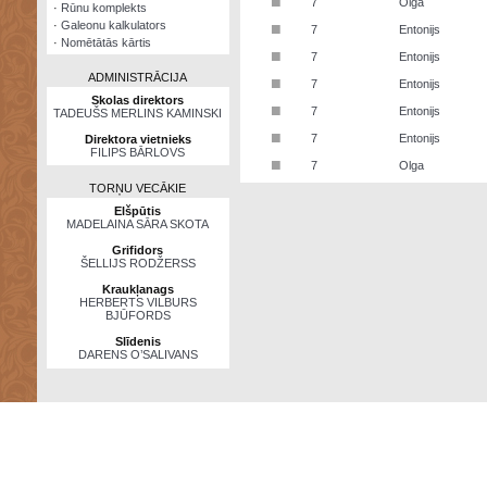
■
7
Olga
·
Rūnu komplekts
·
Galeonu kalkulators
■
7
Entonijs
·
Nomētātās kārtis
■
7
Entonijs
ADMINISTRĀCIJA
■
7
Entonijs
Skolas direktors
■
7
Entonijs
TADEUŠS MERLINS KAMINSKI
■
7
Entonijs
Direktora vietnieks
FILIPS BĀRLOVS
■
7
Olga
TORŅU VECĀKIE
Elšpūtis
MADELAINA SĀRA SKOTA
Grifidors
ŠELLIJS RODŽERSS
Kraukļanags
HERBERTS VILBURS
BJŪFORDS
Slīdenis
DARENS O’SALIVANS