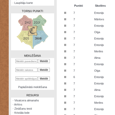
·
Laupītāju karte
Punkti
Skolēns
TORŅU PUNKTI
■
7
Entonijs
■
7
Mārlovs
■
7
Entonijs
■
7
Olga
Zināšanu
■
7
Entonijs
testi
■
7
Entonijs
Kristāla
■
7
Merlins
lode
MEKLĒŠANA
■
7
Alma
Rūnu
■
7
Entonijs
komplekts
■
7
Olga
Galeonu
■
6
Entonijs
kalkulators
■
7
Entonijs
Nomētātās
Paplašinātā meklēšana
■
kārtis
7
Alma
RESURSI
■
7
Entonijs
·
Visatcera almanahs
■
7
Merlins
·
Arhīvs
■
·
Zināšanu testi
7
Entonijs
·
Kristāla lode