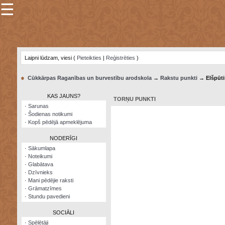
☰
×
Sarunu
pavediens
Laipni lūdzam, viesi (
Pieteikties
|
Reģistrēties
)
Manas
piezīmes
●
Cūkkārpas Raganības un burvestību arodskola
→
Rakstu punkti
→ Elšpūti
Grāmatzīmes
KAS JAUNS?
TORŅU PUNKTI
Šodienas
·
Sarunas
notikumi
·
Šodienas notikumi
·
Kopš pēdējā apmeklējuma
Laupītāju
karte
NODERĪGI
·
Sākumlapa
·
Noteikumi
Visatcera
·
Glabātava
almanahs
·
Dzīvnieks
·
Mani pēdējie raksti
Arhīvs
·
Grāmatzīmes
·
Stundu pavedieni
SOCIĀLI
·
Spēlētāji