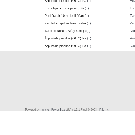
Ārpustēla piebilde (OOC) Pa
(..)
Edv
Kāds bija rīcības plāns, atti
(..)
Ta
Pusi (tas ir 10 no iesildīšan
(..)
Zah
Kad laiks bija beidzies, Zaha
(..)
Zah
Vai profesore sevišķi sekoja
(..)
Neb
Ārpustēla piebilde (OOC) Pa
(..)
Ro
Ārpustēla piebilde (OOC) Pa
(..)
Ro
Powered by
Invision Power Board
(U) v1.3.1 Final © 2003
IPS, Inc.