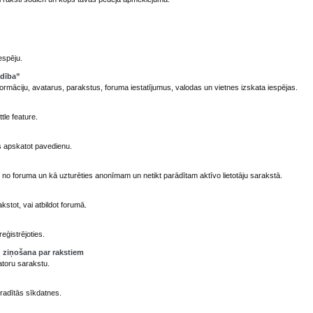
espēju.
adība”
formāciju, avatarus, parakstus, foruma iestatījumus, valodas un vietnes izskata iespējas.
tle feature.
 apskatot pavedienu.
) no foruma un kā uzturēties anonīmam un netikt parādītam aktīvo lietotāju sarakstā.
stot, vai atbildot forumā.
eģistrējoties.
 ziņošana par rakstiem
atoru sarakstu.
radītās sīkdatnes.