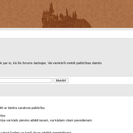
rāk par to, kā šis forums darbojas. Vai vienkārši meklē palīdzības datnēs
ēt ar biedra saraksta palīdzību.
ziņu
ziņa vai kāds pievino atbildi tavam, vai kādam citam pavedienam.
ni raksti šodien un kopš tāvas pēdējā apmeklējuma.