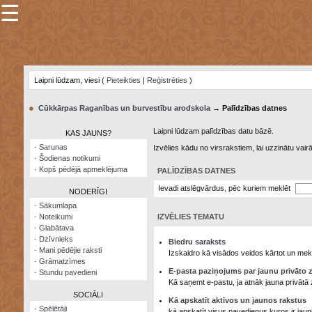
☰
×
Sarunu
pavediens
Laipni lūdzam, viesi (
Pieteikties
|
Reģistrēties
)
Manas
piezīmes
●
Cūkkārpas Raganības un burvestību arodskola
→ Palīdzības datnes
Grāmatzīmes
Laipni lūdzam palīdzības datu bāzē.
KAS JAUNS?
Šodienas
·
Sarunas
Izvēlies kādu no virsrakstiem, lai uzzinātu vai
notikumi
·
Šodienas notikumi
·
Kopš pēdējā apmeklējuma
PALĪDZĪBAS DATNES
Laupītāju
karte
Ievadi atslēgvārdus, pēc kuriem meklēt
NODERĪGI
·
Sākumlapa
·
Noteikumi
IZVĒLIES TEMATU
Visatcera
·
Glabātava
almanahs
·
Dzīvnieks
Biedru saraksts
·
Mani pēdējie raksti
Arhīvs
Izskaidro kā visādos veidos kārtot un mekl
·
Grāmatzīmes
E-pasta paziņojums par jaunu privāto 
·
Stundu pavedieni
Kā saņemt e-pastu, ja atnāk jauna privātā 
SOCIĀLI
Kā apskatīt aktīvos un jaunos rakstus
·
Spēlētāji
kā apskatīt visus pavedienus kuros ir jau