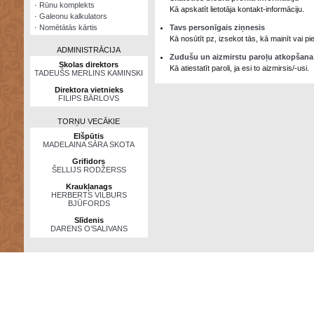
·
Rūnu komplekts
Kā apskatīt lietotāja kontakt-informāciju.
·
Galeonu kalkulators
·
Nomētātās kārtis
Tavs personīgais ziņnesis
Kā nosūtīt pz, izsekot tās, kā mainīt vai 
ADMINISTRĀCIJA
Zudušu un aizmirstu paroļu atkopšana
Skolas direktors
Kā atiestatīt paroli, ja esi to aizmirsis/-usi.
TADEUŠS MERLINS KAMINSKI
Direktora vietnieks
FILIPS BĀRLOVS
TORŅU VECĀKIE
Elšpūtis
MADELAINA SĀRA SKOTA
Grifidors
ŠELLIJS RODŽERSS
Kraukļanags
HERBERTS VILBURS
BJŪFORDS
Slīdenis
DARENS O’SALIVANS