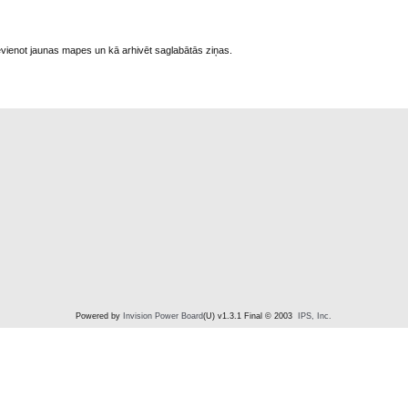
pievienot jaunas mapes un kā arhivēt saglabātās ziņas.
Powered by
Invision Power Board
(U) v1.3.1 Final © 2003
IPS, Inc.