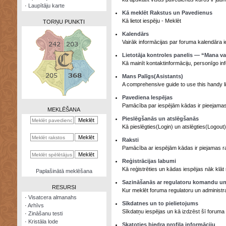
·
Laupītāju karte
Kā meklēt Rakstus un Pavedienus
Kā lietot iespēju - Meklēt
TORŅU PUNKTI
Kalendārs
Vairāk informācijas par foruma kalendāra i
Lietotāja kontroles panelis — “Mana v
Kā mainīt kontaktinformāciju, personīgo in
Zināšanu
Mans Palīgs(Asistants)
testi
A comprehensive guide to use this handy lit
Kristāla
Pavediena Iespējas
lode
Pamācība par iespējām kādas ir pieejamas
MEKLĒŠANA
Pieslēgšanās un atslēgšanās
Rūnu
Kā pieslēgties(Login) un atslēgties(Logout
komplekts
Raksti
Galeonu
Pamācība ar iespējām kādas ir piejamas rak
kalkulators
Reģistrācijas labumi
Kā reģistrēties un kādas iespējas nāk klāt r
Nomētātās
Paplašinātā meklēšana
kārtis
Sazināšanās ar regulatoru komandu un
RESURSI
Kur meklēt foruma regulatoru un administr
·
Visatcera almanahs
Sīkdatnes un to pielietojums
·
Arhīvs
Sīkdatņu iespējas un kā izdzēst šī foruma 
·
Zināšanu testi
·
Kristāla lode
Skatoties biedra profila informāciju