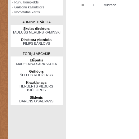
·
Rūnu komplekts
■
7
Mildreda
·
Galeonu kalkulators
·
Nomētātās kārtis
ADMINISTRĀCIJA
Skolas direktors
TADEUŠS MERLINS KAMINSKI
Direktora vietnieks
FILIPS BĀRLOVS
TORŅU VECĀKIE
Elšpūtis
MADELAINA SĀRA SKOTA
Grifidors
ŠELLIJS RODŽERSS
Kraukļanags
HERBERTS VILBURS
BJŪFORDS
Slīdenis
DARENS O’SALIVANS