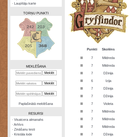
·
Laupītāju karte
TORŅU PUNKTI
Zināšanu
testi
Punkti
Skolēns
■
7
Mildreda
Kristāla
lode
■
7
Mildreda
MEKLĒŠANA
■
7
Džinija
Rūnu
komplekts
■
6
Izija
■
Galeonu
7
Džinija
kalkulators
■
7
Džinija
Nomētātās
■
Paplašinātā meklēšana
7
Violeta
kārtis
■
7
Mildreda
RESURSI
■
7
Mildreda
·
Visatcera almanahs
·
Arhīvs
■
7
Mildreda
·
Zināšanu testi
■
·
Kristāla lode
7
Džinija