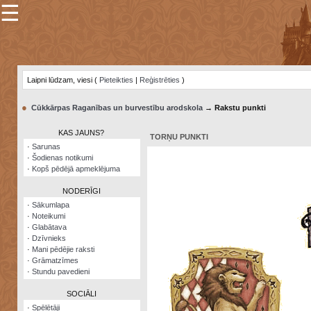
☰
×
Sarunu
pavediens
Laipni lūdzam, viesi (
Pieteikties
|
Reģistrēties
)
Manas
piezīmes
●
Cūkkārpas Raganības un burvestību arodskola
→ Rakstu punkti
Grāmatzīmes
KAS JAUNS?
TORŅU PUNKTI
Šodienas
·
Sarunas
notikumi
·
Šodienas notikumi
·
Kopš pēdējā apmeklējuma
Laupītāju
karte
NODERĪGI
·
Sākumlapa
·
Noteikumi
Visatcera
·
Glabātava
almanahs
·
Dzīvnieks
·
Mani pēdējie raksti
Arhīvs
·
Grāmatzīmes
·
Stundu pavedieni
SOCIĀLI
·
Spēlētāji