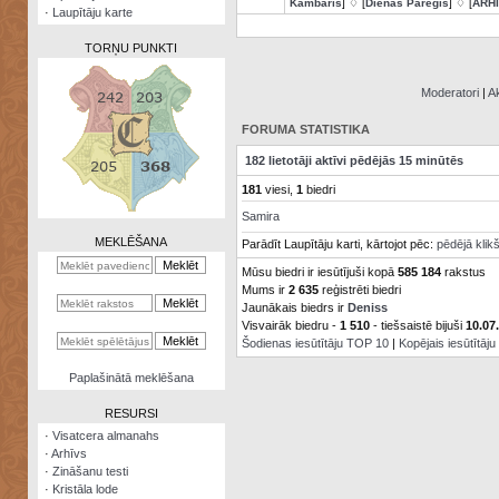
Kambaris
] ♢ [
Dienas Pareģis
] ♢ [
ARH
·
Laupītāju karte
TORŅU PUNKTI
Moderatori
|
Ak
FORUMA STATISTIKA
Zināšanu
182 lietotāji aktīvi pēdējās 15 minūtēs
testi
181
viesi,
1
biedri
Kristāla
Samira
lode
MEKLĒŠANA
Parādīt Laupītāju karti, kārtojot pēc:
pēdējā klik
Rūnu
Mūsu biedri ir iesūtījuši kopā
585 184
rakstus
komplekts
Mums ir
2 635
reģistrēti biedri
Jaunākais biedrs ir
Deniss
Galeonu
Visvairāk biedru -
1 510
- tiešsaistē bijuši
10.07
kalkulators
Šodienas iesūtītāju TOP 10
|
Kopējais iesūtītāj
Nomētātās
Paplašinātā meklēšana
kārtis
RESURSI
·
Visatcera almanahs
·
Arhīvs
·
Zināšanu testi
·
Kristāla lode