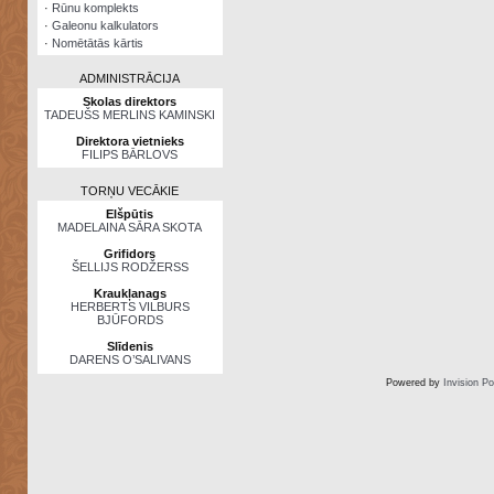
·
Rūnu komplekts
·
Galeonu kalkulators
·
Nomētātās kārtis
ADMINISTRĀCIJA
Skolas direktors
TADEUŠS MERLINS KAMINSKI
Direktora vietnieks
FILIPS BĀRLOVS
TORŅU VECĀKIE
Elšpūtis
MADELAINA SĀRA SKOTA
Grifidors
ŠELLIJS RODŽERSS
Kraukļanags
HERBERTS VILBURS
BJŪFORDS
Slīdenis
DARENS O’SALIVANS
Powered by
Invision P