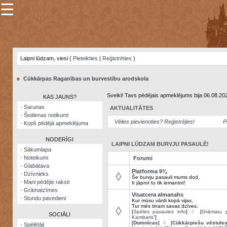
☰
×
Sarunu
pavediens
Laipni lūdzam, viesi (
Pieteikties
|
Reģistrēties
)
Manas
piezīmes
●
Cūkkārpas Raganības un burvestību arodskola
Grāmatzīmes
Sveiki! Tavs pēdējais apmeklējums bija 06.08.20
KAS JAUNS?
Šodienas
·
Sarunas
AKTUALITĀTES
notikumi
·
Šodienas notikumi
Vēlies pievienoties? Reģistrējies!
P
·
Kopš pēdējā apmeklējuma
Laupītāju
karte
NODERĪGI
LAIPNI LŪDZAM BURVJU PASAULĒ!
·
Sākumlapa
·
Noteikumi
Forumi
Visatcera
·
Glabātava
almanahs
Platforma 9¾
◊
·
Dzīvnieks
Še burvju pasauli mums dod,
·
Mani pēdējie raksti
Ir jāprot to tik iemantot!
Arhīvs
·
Grāmatzīmes
Visatcera almanahs
·
Stundu pavedieni
Kur mūsu vārdi kopā vijas,
Tur mēs tinam savas dzīves.
◊
[
Spēles pasaules info
] ♢ [
Grāmatu p
SOCIĀLI
Kambaris”
]
[
Domnīcas
] ♢ [
Cūkkārpiešu vēstule
·
Spēlētāji