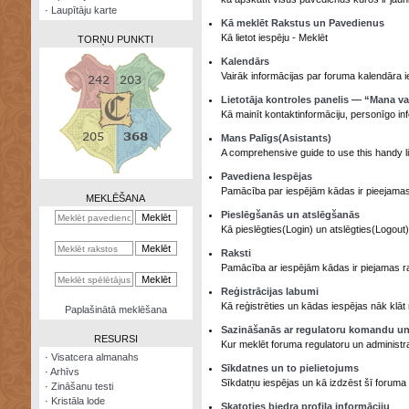
·
Laupītāju karte
Kā meklēt Rakstus un Pavedienus
Kā lietot iespēju - Meklēt
TORŅU PUNKTI
Kalendārs
Vairāk informācijas par foruma kalendāra i
Lietotāja kontroles panelis — “Mana v
Kā mainīt kontaktinformāciju, personīgo in
Zināšanu
Mans Palīgs(Asistants)
testi
A comprehensive guide to use this handy lit
Kristāla
Pavediena Iespējas
lode
Pamācība par iespējām kādas ir pieejamas
MEKLĒŠANA
Pieslēgšanās un atslēgšanās
Rūnu
Kā pieslēgties(Login) un atslēgties(Logout
komplekts
Raksti
Galeonu
Pamācība ar iespējām kādas ir piejamas rak
kalkulators
Reģistrācijas labumi
Kā reģistrēties un kādas iespējas nāk klāt r
Nomētātās
Paplašinātā meklēšana
kārtis
Sazināšanās ar regulatoru komandu un
RESURSI
Kur meklēt foruma regulatoru un administr
·
Visatcera almanahs
Sīkdatnes un to pielietojums
·
Arhīvs
Sīkdatņu iespējas un kā izdzēst šī foruma 
·
Zināšanu testi
·
Kristāla lode
Skatoties biedra profila informāciju