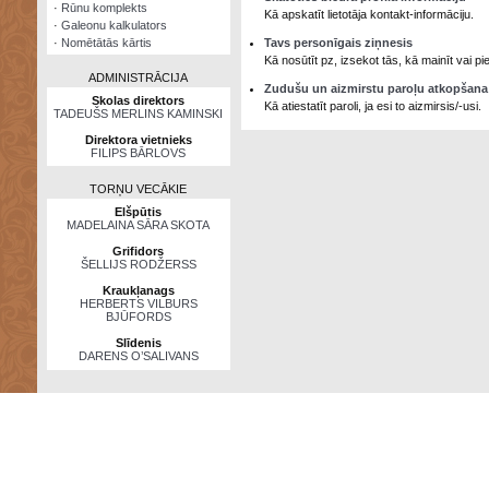
·
Rūnu komplekts
Kā apskatīt lietotāja kontakt-informāciju.
·
Galeonu kalkulators
·
Nomētātās kārtis
Tavs personīgais ziņnesis
Kā nosūtīt pz, izsekot tās, kā mainīt vai 
ADMINISTRĀCIJA
Zudušu un aizmirstu paroļu atkopšana
Skolas direktors
Kā atiestatīt paroli, ja esi to aizmirsis/-usi.
TADEUŠS MERLINS KAMINSKI
Direktora vietnieks
FILIPS BĀRLOVS
TORŅU VECĀKIE
Elšpūtis
MADELAINA SĀRA SKOTA
Grifidors
ŠELLIJS RODŽERSS
Kraukļanags
HERBERTS VILBURS
BJŪFORDS
Slīdenis
DARENS O’SALIVANS