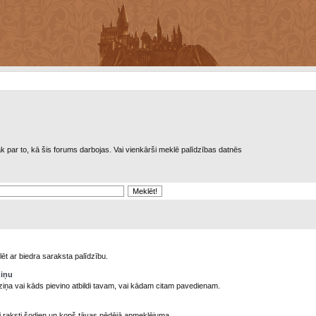
rāk par to, kā šis forums darbojas. Vai vienkārši meklē palīdzības datnēs
ēt ar biedra saraksta palīdzību.
ziņu
ziņa vai kāds pievino atbildi tavam, vai kādam citam pavedienam.
ni raksti šodien un kopš tāvas pēdējā apmeklējuma.