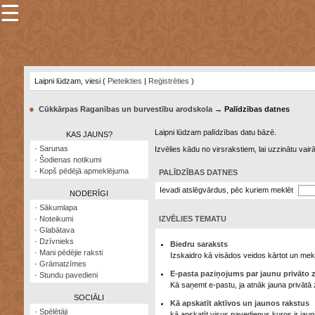
☰
×
Sarunu
pavediens
Laipni lūdzam, viesi (
Pieteikties
|
Reģistrēties
)
Manas
piezīmes
●
Cūkkārpas Raganības un burvestību arodskola
→ Palīdzības datnes
Grāmatzīmes
Laipni lūdzam palīdzības datu bāzē.
KAS JAUNS?
Šodienas
·
Sarunas
Izvēlies kādu no virsrakstiem, lai uzzinātu vai
notikumi
·
Šodienas notikumi
·
Kopš pēdējā apmeklējuma
PALĪDZĪBAS DATNES
Laupītāju
karte
Ievadi atslēgvārdus, pēc kuriem meklēt
NODERĪGI
·
Sākumlapa
·
Noteikumi
IZVĒLIES TEMATU
Visatcera
·
Glabātava
almanahs
·
Dzīvnieks
Biedru saraksts
·
Mani pēdējie raksti
Arhīvs
Izskaidro kā visādos veidos kārtot un mekl
·
Grāmatzīmes
E-pasta paziņojums par jaunu privāto 
·
Stundu pavedieni
Kā saņemt e-pastu, ja atnāk jauna privātā 
SOCIĀLI
Kā apskatīt aktīvos un jaunos rakstus
·
Spēlētāji
kā apskatīt visus pavedienus kuros ir jau