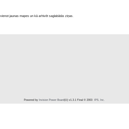
pievienot jaunas mapes un kā arhivēt saglabātās ziņas.
Powered by
Invision Power Board
(U) v1.3.1 Final © 2003
IPS, Inc.