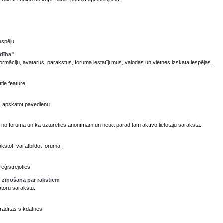
espēju.
adība”
formāciju, avatarus, parakstus, foruma iestatījumus, valodas un vietnes izskata iespējas.
tle feature.
 apskatot pavedienu.
) no foruma un kā uzturēties anonīmam un netikt parādītam aktīvo lietotāju sarakstā.
stot, vai atbildot forumā.
eģistrējoties.
 ziņošana par rakstiem
atoru sarakstu.
radītās sīkdatnes.