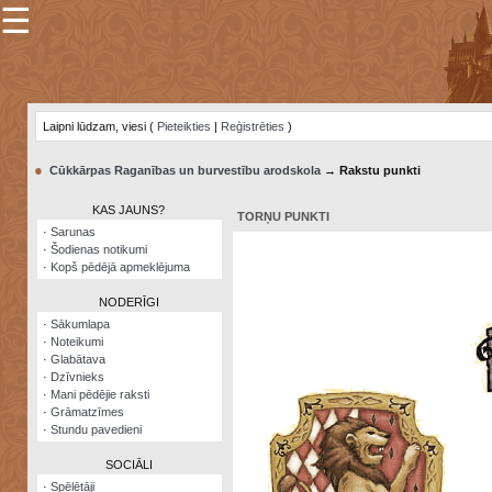
☰
×
Sarunu
pavediens
Laipni lūdzam, viesi (
Pieteikties
|
Reģistrēties
)
Manas
piezīmes
●
Cūkkārpas Raganības un burvestību arodskola
→ Rakstu punkti
Grāmatzīmes
KAS JAUNS?
TORŅU PUNKTI
Šodienas
·
Sarunas
notikumi
·
Šodienas notikumi
·
Kopš pēdējā apmeklējuma
Laupītāju
karte
NODERĪGI
·
Sākumlapa
·
Noteikumi
Visatcera
·
Glabātava
almanahs
·
Dzīvnieks
·
Mani pēdējie raksti
Arhīvs
·
Grāmatzīmes
·
Stundu pavedieni
SOCIĀLI
·
Spēlētāji