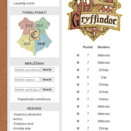
·
Laupītāju karte
TORŅU PUNKTI
Zināšanu
testi
Punkti
Skolēns
■
7
Mildreda
Kristāla
lode
■
7
Mildreda
MEKLĒŠANA
■
7
Džinija
Rūnu
komplekts
■
6
Izija
■
Galeonu
7
Džinija
kalkulators
■
7
Džinija
Nomētātās
■
Paplašinātā meklēšana
7
Violeta
kārtis
■
7
Mildreda
RESURSI
■
7
Mildreda
·
Visatcera almanahs
·
Arhīvs
■
7
Mildreda
·
Zināšanu testi
■
·
Kristāla lode
7
Džinija