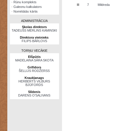
·
Rūnu komplekts
■
7
Mildreda
·
Galeonu kalkulators
·
Nomētātās kārtis
ADMINISTRĀCIJA
Skolas direktors
TADEUŠS MERLINS KAMINSKI
Direktora vietnieks
FILIPS BĀRLOVS
TORŅU VECĀKIE
Elšpūtis
MADELAINA SĀRA SKOTA
Grifidors
ŠELLIJS RODŽERSS
Kraukļanags
HERBERTS VILBURS
BJŪFORDS
Slīdenis
DARENS O’SALIVANS