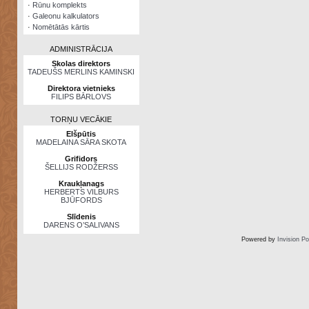
·
Rūnu komplekts
·
Galeonu kalkulators
·
Nomētātās kārtis
ADMINISTRĀCIJA
Skolas direktors
TADEUŠS MERLINS KAMINSKI
Direktora vietnieks
FILIPS BĀRLOVS
TORŅU VECĀKIE
Elšpūtis
MADELAINA SĀRA SKOTA
Grifidors
ŠELLIJS RODŽERSS
Kraukļanags
HERBERTS VILBURS
BJŪFORDS
Slīdenis
DARENS O’SALIVANS
Powered by
Invision P