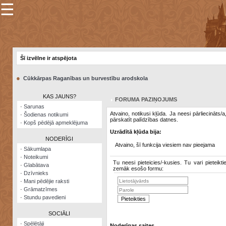
☰
×
Sarunu
pavediens
Šī izvēlne ir atspējota
Manas
piezīmes
●
Cūkkārpas Raganības un burvestību arodskola
Grāmatzīmes
KAS JAUNS?
FORUMA PAZIŅOJUMS
Šodienas
·
Sarunas
notikumi
Atvaino, notikusi kļūda. Ja neesi pārliecināts/
·
Šodienas notikumi
pārskatīt palīdzības datnes.
·
Kopš pēdējā apmeklējuma
Laupītāju
Uzrādītā kļūda bija:
karte
NODERĪGI
Atvaino, šī funkcija viesiem nav pieejama
·
Sākumlapa
·
Noteikumi
Visatcera
Tu neesi pieteicies/-kusies. Tu vari pieteikti
·
Glabātava
almanahs
zemāk esošo formu:
·
Dzīvnieks
·
Mani pēdējie raksti
Arhīvs
·
Grāmatzīmes
·
Stundu pavedieni
SOCIĀLI
·
Spēlētāji
Noderīgas saites