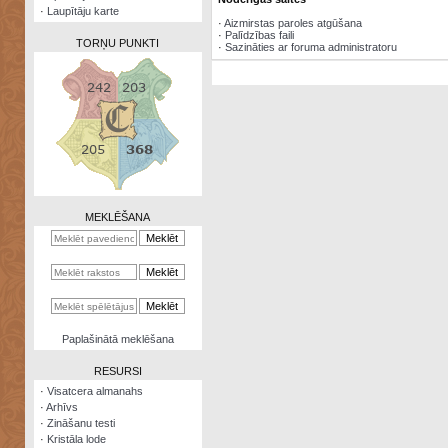
·
Laupītāju karte
·
Aizmirstas paroles atgūšana
·
Palīdzības faili
TORŅU PUNKTI
·
Sazināties ar foruma administratoru
Zināšanu
testi
Kristāla
lode
MEKLĒŠANA
Rūnu
komplekts
Galeonu
kalkulators
Nomētātās
Paplašinātā meklēšana
kārtis
RESURSI
·
Visatcera almanahs
·
Arhīvs
·
Zināšanu testi
·
Kristāla lode