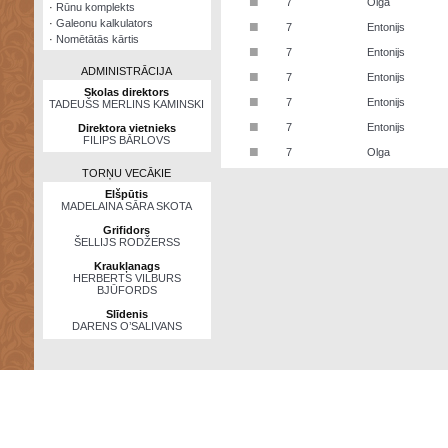
■
7
Olga
·
Rūnu komplekts
·
Galeonu kalkulators
■
7
Entonijs
·
Nomētātās kārtis
■
7
Entonijs
ADMINISTRĀCIJA
■
7
Entonijs
Skolas direktors
■
7
Entonijs
TADEUŠS MERLINS KAMINSKI
■
7
Entonijs
Direktora vietnieks
FILIPS BĀRLOVS
■
7
Olga
TORŅU VECĀKIE
Elšpūtis
MADELAINA SĀRA SKOTA
Grifidors
ŠELLIJS RODŽERSS
Kraukļanags
HERBERTS VILBURS
BJŪFORDS
Slīdenis
DARENS O’SALIVANS