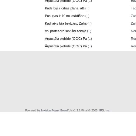
Ārpustēla piebilde (OOC) Pa
(..)
Edv
Kāds bija rīcības plāns, atti
(..)
Ta
Pusi (tas ir 10 no iesildīšan
(..)
Zah
Kad laiks bija beidzies, Zaha
(..)
Zah
Vai profesore sevišķi sekoja
(..)
Neb
Ārpustēla piebilde (OOC) Pa
(..)
Ro
Ārpustēla piebilde (OOC) Pa
(..)
Ro
Powered by
Invision Power Board
(U) v1.3.1 Final © 2003
IPS, Inc.