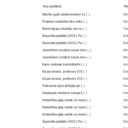
Kur piešķirti
Pi
Mācību gads pārliecinošiem so
(..)
Sā
Projekta nodarbība tika veiks
(..)
Sā
Briesmīgi jau skanēja, bet no
(..)
Ta
Ārpustēla piebilde (OOC) Pa
(..)
Neb
Ārpustēla piebilde (OOC) Pa
(..)
Neb
Jauniešiem uzsākot savas burv
(..)
Mir
Jauniešiem uzsākot savas burv
(..)
Mir
Katrs nodotais kontroldarbs t
(..)
Aur
Kā jau ierasts, profesors O’S
(..)
Da
Kā jau ierasts, profesors O’S
(..)
Da
Pulkstenis kļusi tikšķēja pie
(..)
Her
Haotiskais Herberts sekoja lī
(..)
Her
Nodarbība gāja vairāk un mazā
(..)
Sā
Nodarbība gāja vairāk un mazā
(..)
Sā
Nodarbība gāja vairāk un mazā
(..)
Sā
Ārpustēla piebilde (OOC) Pa
(..)
Edv