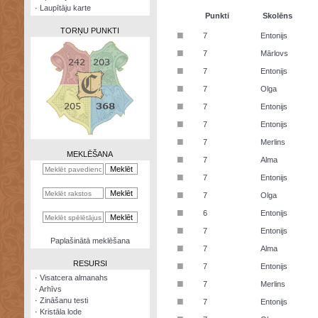
·
Laupītāju karte
Punkti
Skolēns
TORŅU PUNKTI
■
7
Entonijs
■
7
Mārlovs
■
7
Entonijs
■
7
Olga
Zināšanu
■
7
Entonijs
testi
■
7
Entonijs
Kristāla
■
7
Merlins
lode
MEKLĒŠANA
■
7
Alma
Rūnu
■
7
Entonijs
komplekts
■
7
Olga
Galeonu
■
6
Entonijs
kalkulators
■
7
Entonijs
Nomētātās
Paplašinātā meklēšana
■
kārtis
7
Alma
RESURSI
■
7
Entonijs
·
Visatcera almanahs
■
7
Merlins
·
Arhīvs
■
·
Zināšanu testi
7
Entonijs
·
Kristāla lode