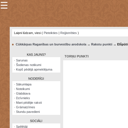
☰
×
Sarunu
pavediens
Laipni lūdzam, viesi (
Pieteikties
|
Reģistrēties
)
Manas
piezīmes
●
Cūkkārpas Raganības un burvestību arodskola
→
Rakstu punkti
→ Elšpūti
Grāmatzīmes
KAS JAUNS?
TORŅU PUNKTI
Šodienas
·
Sarunas
notikumi
·
Šodienas notikumi
·
Kopš pēdējā apmeklējuma
Laupītāju
karte
NODERĪGI
·
Sākumlapa
·
Noteikumi
Visatcera
·
Glabātava
almanahs
·
Dzīvnieks
·
Mani pēdējie raksti
Arhīvs
·
Grāmatzīmes
·
Stundu pavedieni
SOCIĀLI
·
Spēlētāji