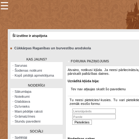
☰
×
Sarunu
pavediens
Šī izvēlne ir atspējota
Manas
piezīmes
●
Cūkkārpas Raganības un burvestību arodskola
Grāmatzīmes
KAS JAUNS?
FORUMA PAZIŅOJUMS
Šodienas
·
Sarunas
notikumi
Atvaino, notikusi kļūda. Ja neesi pārliecināts/
·
Šodienas notikumi
pārskatīt palīdzības datnes.
·
Kopš pēdējā apmeklējuma
Laupītāju
Uzrādītā kļūda bija:
karte
NODERĪGI
Tev nav atļaujas skatīt šo pavedienu
·
Sākumlapa
·
Noteikumi
Visatcera
Tu neesi pieteicies/-kusies. Tu vari pieteikti
·
Glabātava
almanahs
zemāk esošo formu:
·
Dzīvnieks
·
Mani pēdējie raksti
Arhīvs
·
Grāmatzīmes
·
Stundu pavedieni
SOCIĀLI
·
Spēlētāji
Noderīgas saites