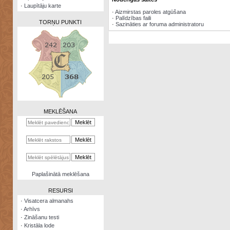
·
Laupītāju karte
·
Aizmirstas paroles atgūšana
·
Palīdzības faili
TORŅU PUNKTI
·
Sazināties ar foruma administratoru
Zināšanu
testi
Kristāla
lode
MEKLĒŠANA
Rūnu
komplekts
Galeonu
kalkulators
Nomētātās
Paplašinātā meklēšana
kārtis
RESURSI
·
Visatcera almanahs
·
Arhīvs
·
Zināšanu testi
·
Kristāla lode