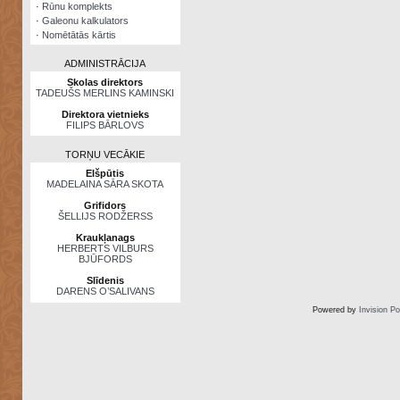
·
Rūnu komplekts
·
Galeonu kalkulators
·
Nomētātās kārtis
ADMINISTRĀCIJA
Skolas direktors
TADEUŠS MERLINS KAMINSKI
Direktora vietnieks
FILIPS BĀRLOVS
TORŅU VECĀKIE
Elšpūtis
MADELAINA SĀRA SKOTA
Grifidors
ŠELLIJS RODŽERSS
Kraukļanags
HERBERTS VILBURS
BJŪFORDS
Slīdenis
DARENS O’SALIVANS
Powered by
Invision P