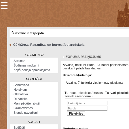
☰
×
Sarunu
pavediens
Šī izvēlne ir atspējota
Manas
piezīmes
●
Cūkkārpas Raganības un burvestību arodskola
Grāmatzīmes
KAS JAUNS?
FORUMA PAZIŅOJUMS
Šodienas
·
Sarunas
notikumi
Atvaino, notikusi kļūda. Ja neesi pārliecināts/
·
Šodienas notikumi
pārskatīt palīdzības datnes.
·
Kopš pēdējā apmeklējuma
Laupītāju
Uzrādītā kļūda bija:
karte
NODERĪGI
Atvaino, šī funkcija viesiem nav pieejama
·
Sākumlapa
·
Noteikumi
Visatcera
Tu neesi pieteicies/-kusies. Tu vari pieteikti
·
Glabātava
almanahs
zemāk esošo formu:
·
Dzīvnieks
·
Mani pēdējie raksti
Arhīvs
·
Grāmatzīmes
·
Stundu pavedieni
SOCIĀLI
·
Spēlētāji
Noderīgas saites