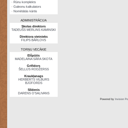
·
Rūnu komplekts
·
Galeonu kalkulators
·
Nomētātās kārtis
ADMINISTRĀCIJA
Skolas direktors
TADEUŠS MERLINS KAMINSKI
Direktora vietnieks
FILIPS BĀRLOVS
TORŅU VECĀKIE
Elšpūtis
MADELAINA SĀRA SKOTA
Grifidors
ŠELLIJS RODŽERSS
Kraukļanags
HERBERTS VILBURS
BJŪFORDS
Slīdenis
DARENS O’SALIVANS
Powered by
Invision P