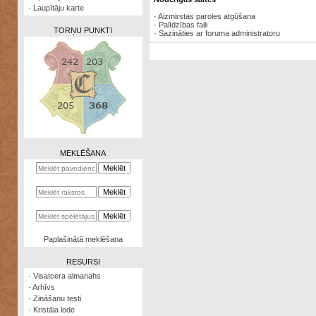
·
Laupītāju karte
·
Aizmirstas paroles atgūšana
·
Palīdzības faili
TORŅU PUNKTI
·
Sazināties ar foruma administratoru
Zināšanu
testi
Kristāla
lode
MEKLĒŠANA
Rūnu
komplekts
Galeonu
kalkulators
Nomētātās
Paplašinātā meklēšana
kārtis
RESURSI
·
Visatcera almanahs
·
Arhīvs
·
Zināšanu testi
·
Kristāla lode