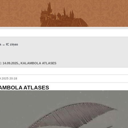
a
→
IC ziņas
 14.09.2025.
, KALAMBOLA ATLASES
9.2025 20:18
AMBOLA ATLASES