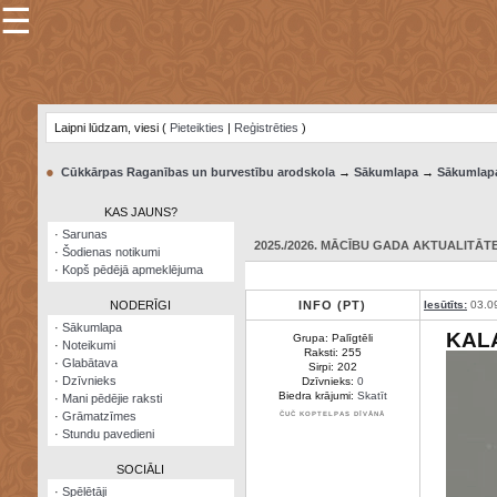
☰
×
Sarunu
pavediens
Laipni lūdzam, viesi (
Pieteikties
|
Reģistrēties
)
Manas
piezīmes
●
Cūkkārpas Raganības un burvestību arodskola
→
Sākumlapa
→
Sākumlap
Grāmatzīmes
KAS JAUNS?
Šodienas
·
Sarunas
notikumi
2025./2026. MĀCĪBU GADA AKTUALITĀTE:
·
Šodienas notikumi
·
Kopš pēdējā apmeklējuma
Laupītāju
karte
NODERĪGI
INFO (PT)
Iesūtīts:
03.0
·
Sākumlapa
KAL
Grupa: Palīgtēli
·
Noteikumi
Visatcera
Raksti: 255
·
Glabātava
almanahs
Sirpi: 202
·
Dzīvnieks
Dzīvnieks:
0
Biedra krājumi:
Skatīt
·
Mani pēdējie raksti
Arhīvs
·
Grāmatzīmes
ČUČ KOPTELPAS DĪVĀNĀ
·
Stundu pavedieni
SOCIĀLI
·
Spēlētāji