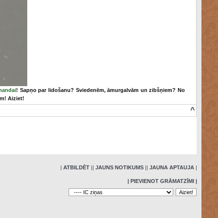
omandai
! Sapņo par lidošanu? Sviedenēm, āmurgalvām un zibšņiem? No
m! Aiziet!
^
»
|
ATBILDĒT
|
|
JAUNS NOTIKUMS
|
|
JAUNA APTAUJA
|
| PIEVIENOT GRĀMATZĪMI |