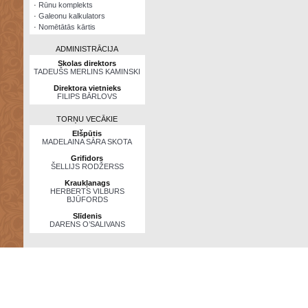
·
Rūnu komplekts
·
Galeonu kalkulators
·
Nomētātās kārtis
ADMINISTRĀCIJA
Skolas direktors
TADEUŠS MERLINS KAMINSKI
Direktora vietnieks
FILIPS BĀRLOVS
TORŅU VECĀKIE
Elšpūtis
MADELAINA SĀRA SKOTA
Grifidors
ŠELLIJS RODŽERSS
Kraukļanags
HERBERTS VILBURS
BJŪFORDS
Slīdenis
DARENS O’SALIVANS