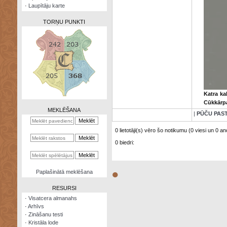
·
Laupītāju karte
TORŅU PUNKTI
Zināšanu
testi
Katra kal
Kristāla
Cūkkārpa
lode
MEKLĒŠANA
|
PŪČU PAS
Rūnu
komplekts
0 lietotāji(s) vēro šo notikumu (0 viesi un 0 ano
0 biedri:
Galeonu
kalkulators
Nomētātās
●
Paplašinātā meklēšana
kārtis
RESURSI
·
Visatcera almanahs
·
Arhīvs
·
Zināšanu testi
·
Kristāla lode