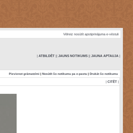
Vēlreiz nosūtīt apstiprinājuma e-vēstuli
|
ATBILDĒT
|
|
JAUNS NOTIKUMS
|
|
JAUNA APTAUJA
|
Pievienot grāmatzīmi
|
Nosūtīt šo notikumu pa e-pastu
|
Drukāt šo notikumu
|
CITĒT
|