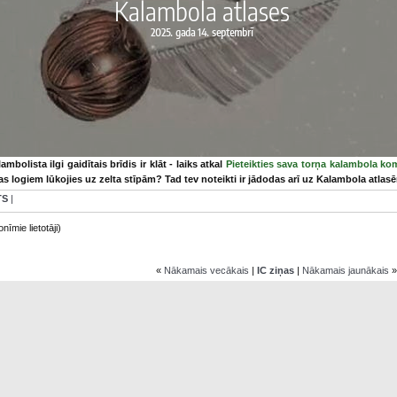
ambolista ilgi gaidītais brīdis ir klāt - laiks atkal
Pieteikties sava torņa kalambola k
s logiem lūkojies uz zelta stīpām? Tad tev noteikti ir jādodas arī uz Kalambola atlasē
TS
|
nīmie lietotāji)
«
Nākamais vecākais
|
IC ziņas
|
Nākamais jaunākais