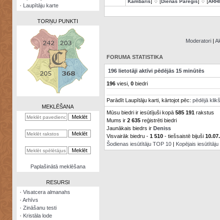
Kambaris
] ♢ [
Dienas Pareģis
] ♢ [
ARH
·
Laupītāju karte
TORŅU PUNKTI
Moderatori
|
Ak
FORUMA STATISTIKA
Zināšanu
196 lietotāji aktīvi pēdējās 15 minūtēs
testi
196
viesi,
0
biedri
Kristāla
Parādīt Laupītāju karti, kārtojot pēc:
pēdējā klik
lode
MEKLĒŠANA
Mūsu biedri ir iesūtījuši kopā
585 191
rakstus
Rūnu
Mums ir
2 635
reģistrēti biedri
komplekts
Jaunākais biedrs ir
Deniss
Visvairāk biedru -
1 510
- tiešsaistē bijuši
10.07
Galeonu
Šodienas iesūtītāju TOP 10
|
Kopējais iesūtītāj
kalkulators
Nomētātās
Paplašinātā meklēšana
kārtis
RESURSI
·
Visatcera almanahs
·
Arhīvs
·
Zināšanu testi
·
Kristāla lode