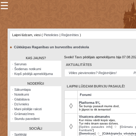
☰
×
Sarunu
pavediens
Laipni lūdzam, viesi (
Pieteikties
|
Reģistrēties
)
Manas
piezīmes
●
Cūkkārpas Raganības un burvestību arodskola
Grāmatzīmes
Sveiki! Tavs pēdējais apmeklējums bija 07.08.20
KAS JAUNS?
Šodienas
·
Sarunas
AKTUALITĀTES
notikumi
·
Šodienas notikumi
Vēlies pievienoties? Reģistrējies!
P
·
Kopš pēdējā apmeklējuma
Laupītāju
karte
NODERĪGI
LAIPNI LŪDZAM BURVJU PASAULĒ!
·
Sākumlapa
·
Noteikumi
Forumi
Visatcera
·
Glabātava
almanahs
Platforma 9¾
◊
·
Dzīvnieks
Še burvju pasauli mums dod,
·
Mani pēdējie raksti
Ir jāprot to tik iemantot!
Arhīvs
·
Grāmatzīmes
Visatcera almanahs
·
Stundu pavedieni
Kur mūsu vārdi kopā vijas,
Tur mēs tinam savas dzīves.
◊
[
Spēles pasaules info
] ♢ [
Grāmatu p
SOCIĀLI
Kambaris”
]
[
Domnīcas
] ♢ [
Cūkkārpiešu vēstule
·
Spēlētāji