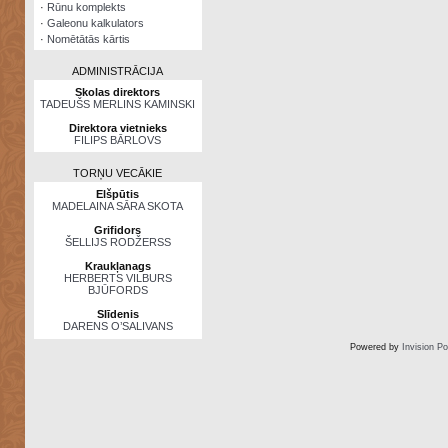
·
Rūnu komplekts
·
Galeonu kalkulators
·
Nomētātās kārtis
ADMINISTRĀCIJA
Skolas direktors
TADEUŠS MERLINS KAMINSKI
Direktora vietnieks
FILIPS BĀRLOVS
TORŅU VECĀKIE
Elšpūtis
MADELAINA SĀRA SKOTA
Grifidors
ŠELLIJS RODŽERSS
Kraukļanags
HERBERTS VILBURS
BJŪFORDS
Slīdenis
DARENS O’SALIVANS
Powered by
Invision P