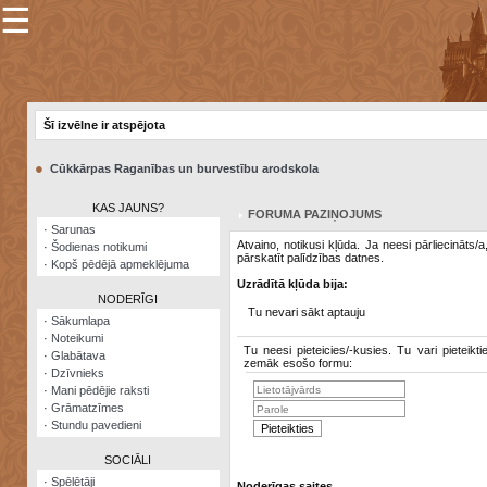
☰
×
Sarunu
pavediens
Šī izvēlne ir atspējota
Manas
piezīmes
●
Cūkkārpas Raganības un burvestību arodskola
Grāmatzīmes
KAS JAUNS?
FORUMA PAZIŅOJUMS
Šodienas
·
Sarunas
notikumi
Atvaino, notikusi kļūda. Ja neesi pārliecināts/
·
Šodienas notikumi
pārskatīt palīdzības datnes.
·
Kopš pēdējā apmeklējuma
Laupītāju
Uzrādītā kļūda bija:
karte
NODERĪGI
Tu nevari sākt aptauju
·
Sākumlapa
·
Noteikumi
Visatcera
Tu neesi pieteicies/-kusies. Tu vari pieteikti
·
Glabātava
almanahs
zemāk esošo formu:
·
Dzīvnieks
·
Mani pēdējie raksti
Arhīvs
·
Grāmatzīmes
·
Stundu pavedieni
SOCIĀLI
·
Spēlētāji
Noderīgas saites