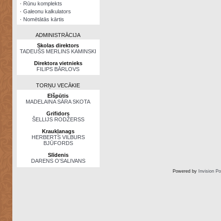
·
Rūnu komplekts
·
Galeonu kalkulators
·
Nomētātās kārtis
ADMINISTRĀCIJA
Skolas direktors
TADEUŠS MERLINS KAMINSKI
Direktora vietnieks
FILIPS BĀRLOVS
TORŅU VECĀKIE
Elšpūtis
MADELAINA SĀRA SKOTA
Grifidors
ŠELLIJS RODŽERSS
Kraukļanags
HERBERTS VILBURS
BJŪFORDS
Slīdenis
DARENS O’SALIVANS
Powered by
Invision P