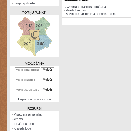
·
Laupītāju karte
·
Aizmirstas paroles atgūšana
·
Palīdzības faili
TORŅU PUNKTI
·
Sazināties ar foruma administratoru
Zināšanu
testi
Kristāla
lode
MEKLĒŠANA
Rūnu
komplekts
Galeonu
kalkulators
Nomētātās
Paplašinātā meklēšana
kārtis
RESURSI
·
Visatcera almanahs
·
Arhīvs
·
Zināšanu testi
·
Kristāla lode